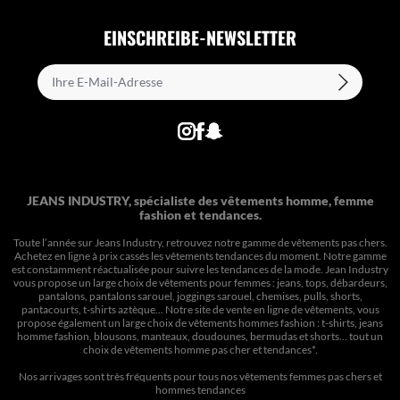
EINSCHREIBE-NEWSLETTER
JEANS INDUSTRY, spécialiste des vêtements homme, femme
fashion et tendances.
Toute l’année sur Jeans Industry, retrouvez notre gamme de vêtements pas chers.
Achetez en ligne à prix cassés les vêtements tendances du moment. Notre gamme
est constamment réactualisée pour suivre les tendances de la mode. Jean Industry
vous propose un large choix de vêtements pour femmes : jeans, tops, débardeurs,
pantalons, pantalons sarouel, joggings sarouel, chemises, pulls, shorts,
pantacourts, t-shirts aztèque... Notre site de vente en ligne de vêtements, vous
propose également un large choix de vêtements hommes fashion : t-shirts, jeans
homme fashion, blousons, manteaux, doudounes, bermudas et shorts… tout un
choix de
vêtements homme pas cher et tendances*
.
Nos arrivages sont très fréquents pour tous nos
vêtements femmes pas chers
et
hommes tendances