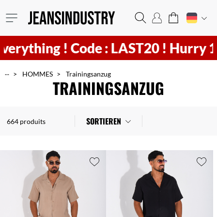
Code : LAST20 ! Hurry
13
h
33
min
7
...
HOMMES
Trainingsanzug
TRAININGSANZUG
SORTIEREN
664 produits