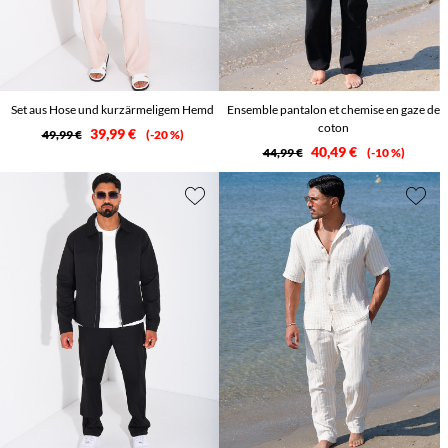
Set aus Hose und kurzärmeligem Hemd
Ensemble pantalon et chemise en gaze de
coton
39,99 €
49,99 €
-20 %
40,49 €
44,99 €
-10 %