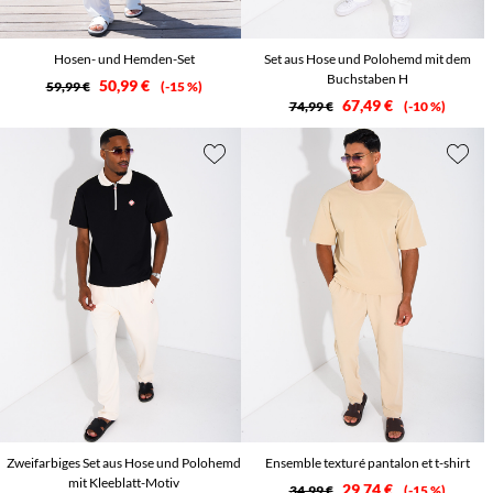
Hosen- und Hemden-Set
Set aus Hose und Polohemd mit dem
Buchstaben H
50,99 €
59,99 €
-15 %
67,49 €
74,99 €
-10 %
Zweifarbiges Set aus Hose und Polohemd
Ensemble texturé pantalon et t-shirt
mit Kleeblatt-Motiv
29,74 €
34,99 €
-15 %