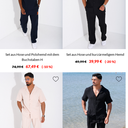
Set aus Hose und Polohemd mit dem
Set aus Hose und kurzärmeligem Hemd
Buchstaben H
39,99 €
49,99 €
-20 %
67,49 €
74,99 €
-10 %