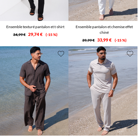
Ensemble texturé pantalon et t-shirt
Ensemble pantalon et chemise effet
chiné
29,74 €
34,99 €
-15 %
33,99 €
39,99 €
-15 %