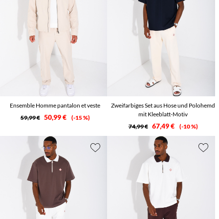
Ensemble Homme pantalon et veste
Zweifarbiges Set aus Hose und Polohemd
mit Kleeblatt-Motiv
50,99 €
59,99 €
-15 %
67,49 €
74,99 €
-10 %