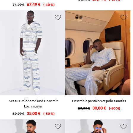
67,49 €
74,99 €
-10 %
Set aus Polohemd und Hose mit
Ensemble pantalon et polo à motifs
Lochmuster
30,00 €
59,99 €
-50 %
35,00 €
69,99 €
-50 %