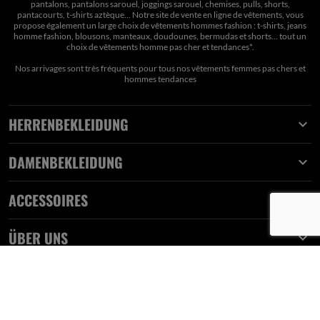
pantalons, pantalons sarouel, joggings sarouel, chemises, pulls, shorts,
pantacourts, t-shirts aztèque... Notre site de vente en ligne de vêtements, vous
propose également un large choix de vêtements hommes fashion : t-shirts, jeans
homme fashion, blousons, manteaux, doudounes, bermudas et shorts… tout un
choix de
vêtements homme pas cher et tendances*
.
Nos arrivages sont très fréquents pour tous nos
vêtements femmes pas chers
et
hommes tendances
HERRENBEKLEIDUNG

DAMENBEKLEIDUNG

ACCESSOIRES

ÜBER UNS
