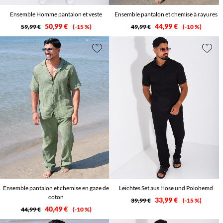
Ensemble Homme pantalon et veste
Ensemble pantalon et chemise à rayures
50,99 €
44,99 €
59,99 €
-15 %
49,99 €
-10 %
Ensemble pantalon et chemise en gaze de
Leichtes Set aus Hose und Polohemd
coton
33,99 €
39,99 €
-15 %
40,49 €
44,99 €
-10 %