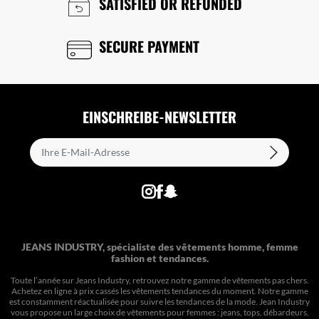
SATISFIED OR REFUNDED
SECURE PAYMENT
EINSCHREIBE-NEWSLETTER
JEANS INDUSTRY, spécialiste des vêtements homme, femme
fashion et tendances.
Toute l’année sur Jeans Industry, retrouvez notre gamme de vêtements pas chers.
Achetez en ligne à prix cassés les vêtements tendances du moment. Notre gamme
est constamment réactualisée pour suivre les tendances de la mode. Jean Industry
vous propose un large choix de vêtements pour femmes : jeans, tops, débardeurs,