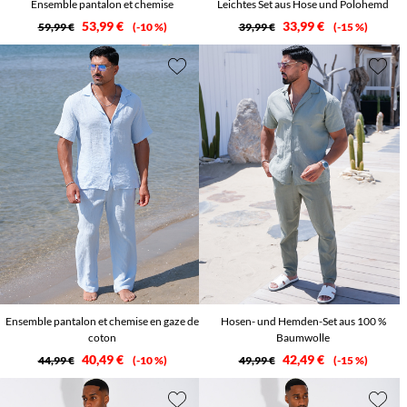
Ensemble pantalon et chemise
Leichtes Set aus Hose und Polohemd
53,99 €
33,99 €
59,99 €
-10 %
39,99 €
-15 %
Ensemble pantalon et chemise en gaze de
Hosen- und Hemden-Set aus 100 %
coton
Baumwolle
40,49 €
42,49 €
44,99 €
-10 %
49,99 €
-15 %