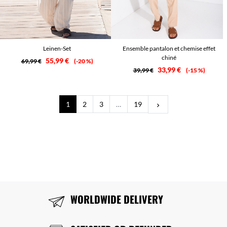
Leinen-Set
Ensemble pantalon et chemise effet
chiné
55,99 €
69,99 €
-20 %
33,99 €
39,99 €
-15 %
Weiter
1
2
3
…
19
keyboard_arrow_right
WORLDWIDE DELIVERY