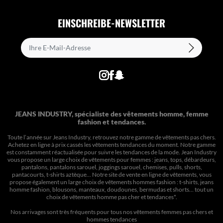
EINSCHREIBE-NEWSLETTER
JEANS INDUSTRY, spécialiste des vêtements homme, femme
fashion et tendances.
Toute l’année sur Jeans Industry, retrouvez notre gamme de vêtements pas chers.
Achetez en ligne à prix cassés les vêtements tendances du moment. Notre gamme
est constamment réactualisée pour suivre les tendances de la mode. Jean Industry
vous propose un large choix de vêtements pour femmes : jeans, tops, débardeurs,
pantalons, pantalons sarouel, joggings sarouel, chemises, pulls, shorts,
pantacourts, t-shirts aztèque... Notre site de vente en ligne de vêtements, vous
propose également un large choix de vêtements hommes fashion : t-shirts, jeans
homme fashion, blousons, manteaux, doudounes, bermudas et shorts… tout un
choix de
vêtements homme pas cher et tendances*
.
Nos arrivages sont très fréquents pour tous nos
vêtements femmes pas chers
et
hommes tendances