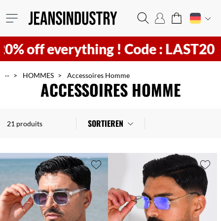
ything !
Code : LAST20 ! Hurry
21
h
...
HOMMES
Accessoires Homme
ACCESSOIRES HOMME
SORTIEREN
21 produits