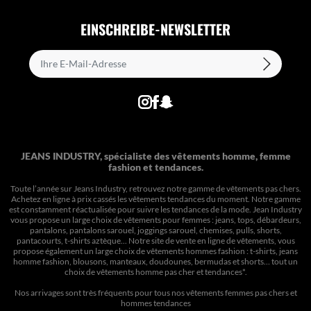
EINSCHREIBE-NEWSLETTER
JEANS INDUSTRY, spécialiste des vêtements homme, femme
fashion et tendances.
Toute l’année sur Jeans Industry, retrouvez notre gamme de vêtements pas chers.
Achetez en ligne à prix cassés les vêtements tendances du moment. Notre gamme
est constamment réactualisée pour suivre les tendances de la mode. Jean Industry
vous propose un large choix de vêtements pour femmes : jeans, tops, débardeurs,
pantalons, pantalons sarouel, joggings sarouel, chemises, pulls, shorts,
pantacourts, t-shirts aztèque... Notre site de vente en ligne de vêtements, vous
propose également un large choix de vêtements hommes fashion : t-shirts, jeans
homme fashion, blousons, manteaux, doudounes, bermudas et shorts… tout un
choix de
vêtements homme pas cher et tendances*
.
Nos arrivages sont très fréquents pour tous nos
vêtements femmes pas chers
et
hommes tendances