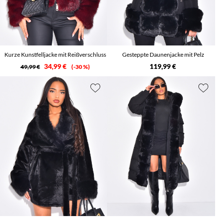
Kurze Kunstfelljacke mit Reißverschluss
Gesteppte Daunenjacke mit Pelz
34,99 €
119,99 €
49,99 €
-30 %