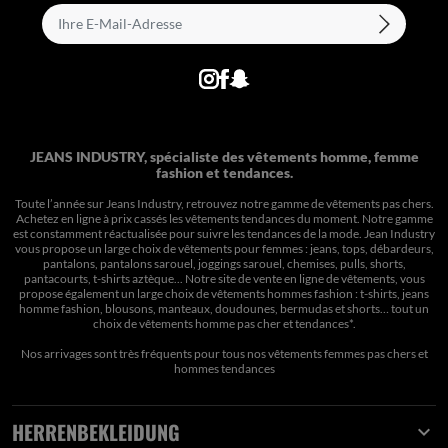
JEANS INDUSTRY, spécialiste des vêtements homme, femme
fashion et tendances.
Toute l’année sur Jeans Industry, retrouvez notre gamme de vêtements pas chers.
Achetez en ligne à prix cassés les vêtements tendances du moment. Notre gamme
est constamment réactualisée pour suivre les tendances de la mode. Jean Industry
vous propose un large choix de vêtements pour femmes : jeans, tops, débardeurs,
pantalons, pantalons sarouel, joggings sarouel, chemises, pulls, shorts,
pantacourts, t-shirts aztèque... Notre site de vente en ligne de vêtements, vous
propose également un large choix de vêtements hommes fashion : t-shirts, jeans
homme fashion, blousons, manteaux, doudounes, bermudas et shorts… tout un
choix de
vêtements homme pas cher et tendances*
.
Nos arrivages sont très fréquents pour tous nos
vêtements femmes pas chers
et
hommes tendances
HERRENBEKLEIDUNG
