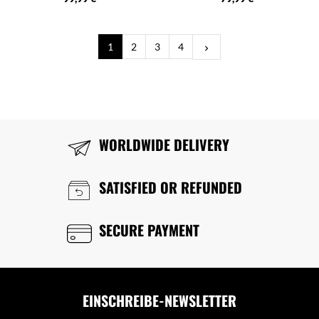
Weiter
1
2
3
4
keyboard_arrow_right
WORLDWIDE DELIVERY
SATISFIED OR REFUNDED
SECURE PAYMENT
EINSCHREIBE-NEWSLETTER