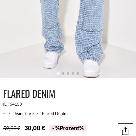
FLARED DENIM
ID:
64153
...
Jeans flare
Flared Denim
30,00 €
59,99 €
- %Prozent%
Teilen