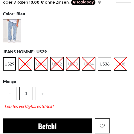
Color :
Blau
JEANS HOMME :
US29
US29
US30
US31
US32
US33
US34
US36
US38
Menge
−
+
Letztes verfügbares Stück!
Befehl