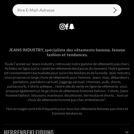
JEANS INDUSTRY, spécialiste des vêtements homme, femme
fashion et tendances.
Toute l’année sur Jeans Industry, retrouvez notre gamme de vêtements pas chers.
Achetez en ligne à prix cassés les vêtements tendances du moment. Notre gamme
est constamment réactualisée pour suivre les tendances de la mode. Jean Industry
vous propose un large choix de vêtements pour femmes : jeans, tops, débardeurs,
pantalons, pantalons sarouel, joggings sarouel, chemises, pulls, shorts,
pantacourts, t-shirts aztèque... Notre site de vente en ligne de vêtements, vous
propose également un large choix de vêtements hommes fashion : t-shirts, jeans
homme fashion, blousons, manteaux, doudounes, bermudas et shorts… tout un
choix de
vêtements homme pas cher et tendances*
.
Nos arrivages sont très fréquents pour tous nos
vêtements femmes pas chers
et
hommes tendances
HERRENBEKLEIDUNG
