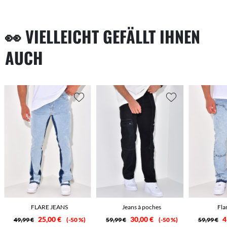
👀 VIELLEICHT GEFÄLLT IHNEN
AUCH
FLARE JEANS
Jeans à poches
Fla
25,00 €
30,00 €
4
49,99 €
-50 %
59,99 €
-50 %
59,99 €