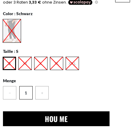
Color :
Schwarz
Taille :
S
S
M
L
XL
XXL
Menge
−
+
HOU ME