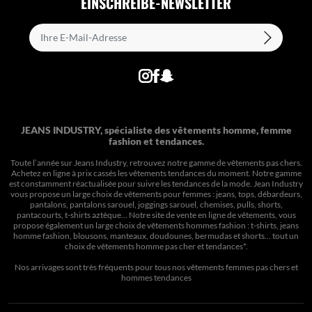
EINSCHREIBE-NEWSLETTER
JEANS INDUSTRY, spécialiste des vêtements homme, femme
fashion et tendances.
Toute l’année sur Jeans Industry, retrouvez notre gamme de vêtements pas chers.
Achetez en ligne à prix cassés les vêtements tendances du moment. Notre gamme
est constamment réactualisée pour suivre les tendances de la mode. Jean Industry
vous propose un large choix de vêtements pour femmes : jeans, tops, débardeurs,
pantalons, pantalons sarouel, joggings sarouel, chemises, pulls, shorts,
pantacourts, t-shirts aztèque... Notre site de vente en ligne de vêtements, vous
propose également un large choix de vêtements hommes fashion : t-shirts, jeans
homme fashion, blousons, manteaux, doudounes, bermudas et shorts… tout un
choix de
vêtements homme pas cher et tendances*
.
Nos arrivages sont très fréquents pour tous nos
vêtements femmes pas chers
et
hommes tendances