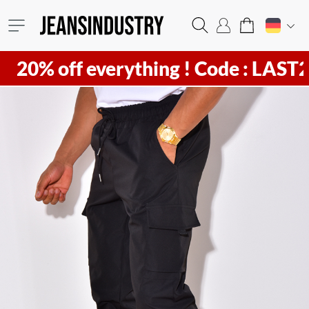
ff everything !
Code : LAST20 ! Hu