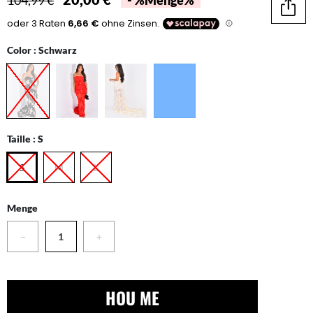
104,99 €
- %Menge%
Teilen
Color :
Schwarz
Taille :
S
S
M
L
Menge
−
+
HOU ME