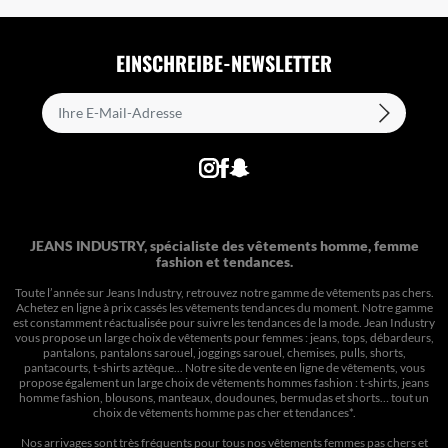
EINSCHREIBE-NEWSLETTER
JEANS INDUSTRY, spécialiste des vêtements homme, femme
fashion et tendances.
Toute l’année sur Jeans Industry, retrouvez notre gamme de vêtements pas chers.
Achetez en ligne à prix cassés les vêtements tendances du moment. Notre gamme
est constamment réactualisée pour suivre les tendances de la mode. Jean Industry
vous propose un large choix de vêtements pour femmes : jeans, tops, débardeurs,
pantalons, pantalons sarouel, joggings sarouel, chemises, pulls, shorts,
pantacourts, t-shirts aztèque... Notre site de vente en ligne de vêtements, vous
propose également un large choix de vêtements hommes fashion : t-shirts, jeans
homme fashion, blousons, manteaux, doudounes, bermudas et shorts… tout un
choix de
vêtements homme pas cher et tendances*
.
Nos arrivages sont très fréquents pour tous nos
vêtements femmes pas chers
et