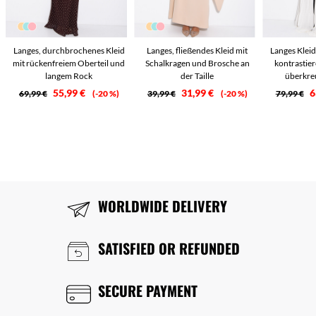
Langes, durchbrochenes Kleid
Langes, fließendes Kleid mit
Langes Kleid
mit rückenfreiem Oberteil und
Schalkragen und Brosche an
kontrastie
langem Rock
der Taille
überkre
55,99 €
31,99 €
6
69,99 €
-20 %
39,99 €
-20 %
79,99 €
WORLDWIDE DELIVERY
SATISFIED OR REFUNDED
SECURE PAYMENT