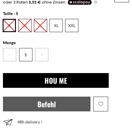
Taille :
S
S
M
L
XL
XXL
Menge
−
+
HOU ME
Befehl
48h delivery !