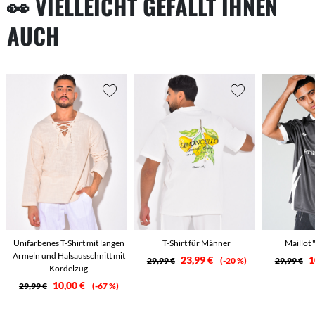
👀 VIELLEICHT GEFÄLLT IHNEN
AUCH
Unifarbenes T-Shirt mit langen
T-Shirt für Männer
Maillot
Ärmeln und Halsausschnitt mit
23,99 €
1
29,99 €
-20 %
29,99 €
Kordelzug
10,00 €
29,99 €
-67 %