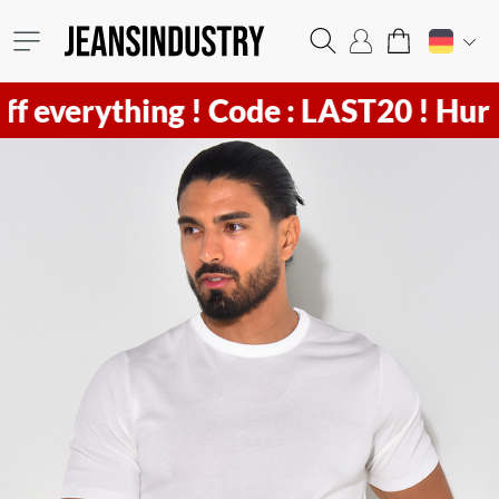
verything !
Code : LAST20 ! Hurry
1