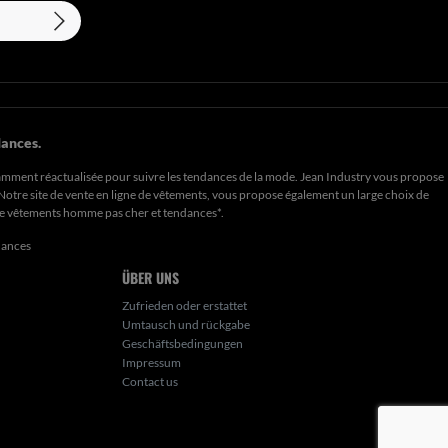
ances.
amment réactualisée pour suivre les tendances de la mode. Jean Industry vous propose
. Notre site de vente en ligne de vêtements, vous propose également un large choix de
de
vêtements homme pas cher et tendances*
.
dances
ÜBER UNS
Zufrieden oder erstattet
Umtausch und rückgabe
Geschäftsbedingungen
Impressum
Contact us