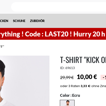
ACKEN
SCHUHE
ZUBEHÖR
rything !
Code : LAST20 ! Hurry
20
FF"
T-SHIRT "KICK O
ID:
69613
10,00 €
29,99 €
-
Color :
Ecru