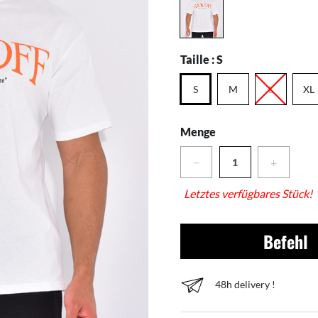
Taille :
S
S
M
L
XL
Menge
−
+
Letztes verfügbares Stück!
Befehl
48h delivery !