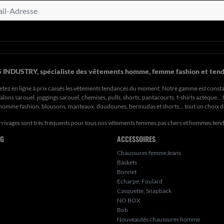
 INDUSTRY, spécialiste des vêtements homme, femme fashion et tend
etez en ligne à prix cassés les vêtements tendances du moment. Notre gamme est const
ons sarouel, joggings sarouel, chemises, pulls, shorts, pantacourts, t-shirts aztèque..
s homme fashion, blousons, manteaux, doudounes, bermudas et shorts… tout un choix 
rrivages sont très fréquents pour tous nos
vêtements femmes pas chers
et hommes ten
NG
ACCESSOIRES
Chaussures femmeJeans
Baskets
Bonnet
Echarpe, Foulard
Casquette, Snapback
NO BOX
Bob
Nouveautés chaussures homme