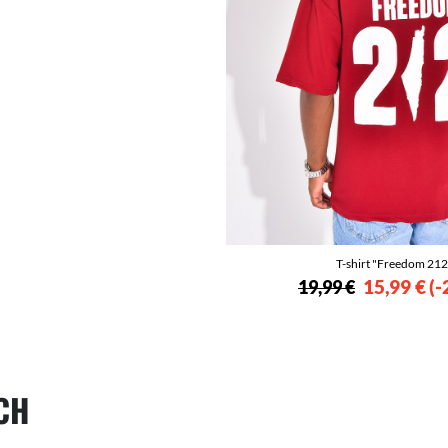
T-shirt "Freedom 212
15,99 €
-
19,99 €
UCH