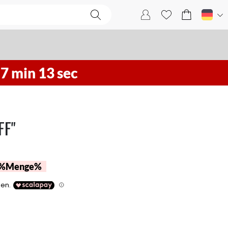
h
7
min
12
sec
FF"
 %Menge%