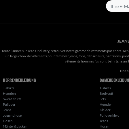
JEANS
Toute l’année sur Jeans Industry, retrouvez notre gamme de vêtements pas chers. Ach
un large choix de vêtements pour femmes : jeans, tops, débardeurs, pantalons, pantal
vêtements hommes fashion : t-shirts, jean
Nos a
HERRENBEKLEIDUNG
DAMENBEKLEIDU
T-shirts
T-shirts
Hemden
Bodysuit
Sweat-shirts
Sets
Pullover
Hemden
Jeans
Kleider
Jogginghose
Pulloverkleid
Hosen
Jeans
Mäntel & Jacken
Hosen