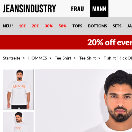
FRAU
MANN
NEU !
10€
20€
30%
50%
TOPS
BOTTOMS
SETS
J
20% off eve
Startseite
HOMMES
Tee-Shirt
Tee-Shirt
T-shirt "Kick O