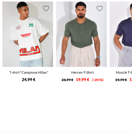
T-shirt "Campione Milan"
Herren-T-Shirt
Muscle T-
24,99 €
19,99 €
1
24,99 €
-20 %
19,99 €