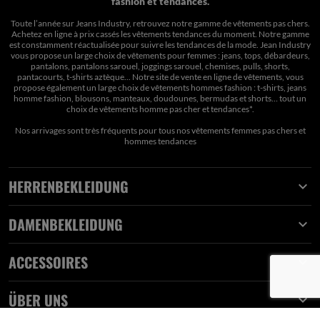
fashion et tendances.
Toute l’année sur Jeans Industry, retrouvez notre gamme de vêtements pas chers.
Achetez en ligne à prix cassés les vêtements tendances du moment. Notre gamme
est constamment réactualisée pour suivre les tendances de la mode. Jean Industry
vous propose un large choix de vêtements pour femmes : jeans, tops, débardeurs,
pantalons, pantalons sarouel, joggings sarouel, chemises, pulls, shorts,
pantacourts, t-shirts aztèque... Notre site de vente en ligne de vêtements, vous
propose également un large choix de vêtements hommes fashion : t-shirts, jeans
homme fashion, blousons, manteaux, doudounes, bermudas et shorts… tout un
choix de
vêtements homme pas cher et tendances*
.
Nos arrivages sont très fréquents pour tous nos
vêtements femmes pas chers
et
hommes tendances
HERRENBEKLEIDUNG

DAMENBEKLEIDUNG

ACCESSOIRES

ÜBER UNS
