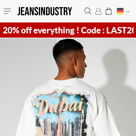
ff everything !
Code : LAST20 ! Hur