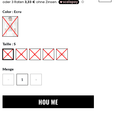
Color :
Ecru
Taille :
S
S
M
L
XL
XXL
Menge
−
+
HOU ME