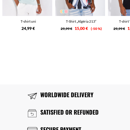
T-shirt uni
T-Shirt „Algéria 213“
T-shirt
24,99 €
15,00 €
1
29,99 €
-50 %
29,99 €
WORLDWIDE DELIVERY
SATISFIED OR REFUNDED
SECURE PAYMENT