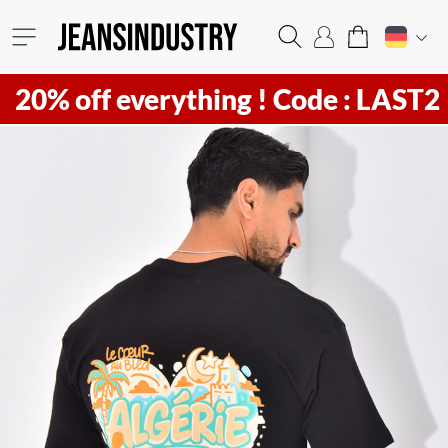
ff everything !
Code : LAST20 ! Hur