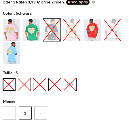
Color :
Schwarz
Taille :
S
S
M
L
XL
XXL
Menge
−
+