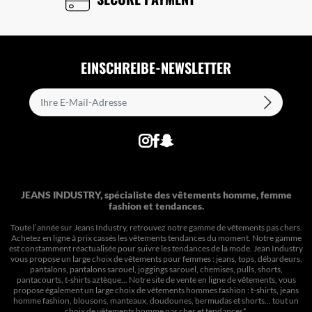
EINSCHREIBE-NEWSLETTER
JEANS INDUSTRY, spécialiste des vêtements homme, femme
fashion et tendances.
Toute l’année sur Jeans Industry, retrouvez notre gamme de vêtements pas chers.
Achetez en ligne à prix cassés les vêtements tendances du moment. Notre gamme
est constamment réactualisée pour suivre les tendances de la mode. Jean Industry
vous propose un large choix de vêtements pour femmes : jeans, tops, débardeurs,
pantalons, pantalons sarouel, joggings sarouel, chemises, pulls, shorts,
pantacourts, t-shirts aztèque... Notre site de vente en ligne de vêtements, vous
propose également un large choix de vêtements hommes fashion : t-shirts, jeans
homme fashion, blousons, manteaux, doudounes, bermudas et shorts… tout un
choix de
vêtements homme pas cher et tendances*
.