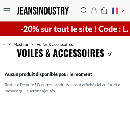
-20% sur tout le site !
Code : LA
...
Mastour
Voiles & accessoires
VOILES & ACCESSOIRES
Retrouvez dans cette catégorie nos plus beaux voiles, des pièces ultra élégantes & féminines, idéales pour vous sublimez.
Aucun produit disponible pour le moment
Restez à l'écoute ! D'autres produits seront affichés ici au fur et à
mesure qu'ils seront ajoutés.