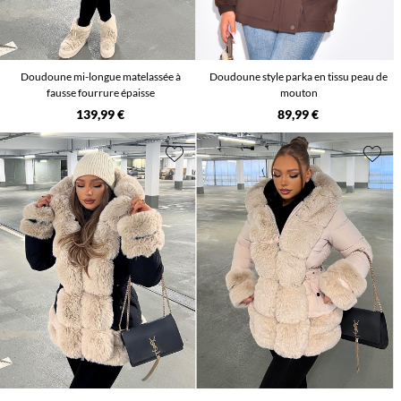
Doudoune mi-longue matelassée à
Doudoune style parka en tissu peau de
fausse fourrure épaisse
mouton
139,99 €
89,99 €