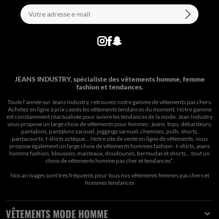
JEANS INDUSTRY, spécialiste des vêtements homme, femme
fashion et tendances.
Toute l’année sur Jeans Industry, retrouvez notre gamme de vêtements pas chers.
Achetez en ligne à prix cassés les vêtements tendances du moment. Notre gamme
est constamment réactualisée pour suivre les tendances de la mode. Jean Industry
vous propose un large choix de vêtements pour femmes : jeans, tops, débardeurs,
pantalons, pantalons sarouel, joggings sarouel, chemises, pulls, shorts,
pantacourts, t-shirts aztèque... Notre site de vente en ligne de vêtements, vous
propose également un large choix de vêtements hommes fashion : t-shirts, jeans
homme fashion, blousons, manteaux, doudounes, bermudas et shorts… tout un
choix de
vêtements homme pas cher et tendances*
.
Nos arrivages sont très fréquents pour tous nos
vêtements femmes pas chers
et
hommes tendances
VÊTEMENTS MODE HOMME
