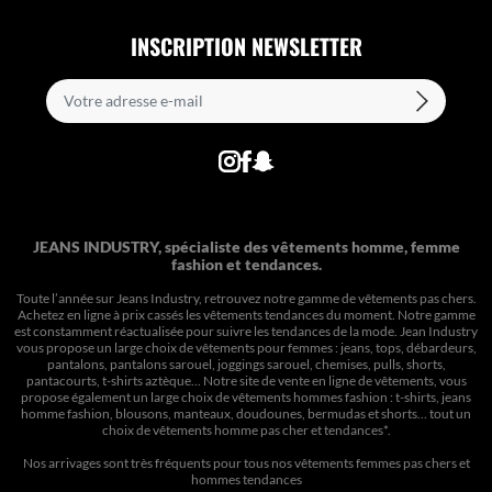
INSCRIPTION NEWSLETTER
JEANS INDUSTRY, spécialiste des vêtements homme, femme
fashion et tendances.
Toute l’année sur Jeans Industry, retrouvez notre gamme de vêtements pas chers.
Achetez en ligne à prix cassés les vêtements tendances du moment. Notre gamme
est constamment réactualisée pour suivre les tendances de la mode. Jean Industry
vous propose un large choix de vêtements pour femmes : jeans, tops, débardeurs,
pantalons, pantalons sarouel, joggings sarouel, chemises, pulls, shorts,
pantacourts, t-shirts aztèque... Notre site de vente en ligne de vêtements, vous
propose également un large choix de vêtements hommes fashion : t-shirts, jeans
homme fashion, blousons, manteaux, doudounes, bermudas et shorts… tout un
choix de
vêtements homme pas cher et tendances*
.
Nos arrivages sont très fréquents pour tous nos
vêtements femmes pas chers
et
hommes tendances