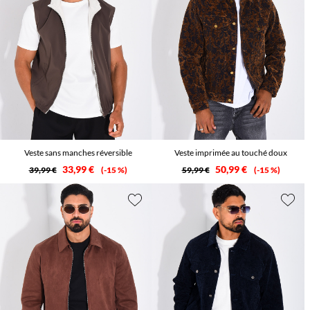
Veste sans manches réversible
Veste imprimée au touché doux
33,99 €
50,99 €
39,99 €
-15 %
59,99 €
-15 %