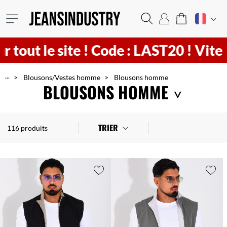
e !
Code : LAST20 ! Vite
12
h
24
min
...
Blousons/Vestes homme
Blousons homme
BLOUSONS HOMME
Choisissez les vestes qui vous accompagnerons toute la saison sur Jeans Industry! Matière impérméable, veste en simili-cuir, ou en coton, trouvez le modèle qu'il vous faut!
TRIER
116 produits