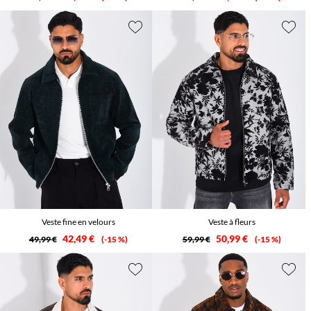
Veste fine en velours
Veste à fleurs
42,49 €
50,99 €
49,99 €
-15 %
59,99 €
-15 %