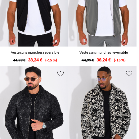
Veste sans manches reversible
Veste sans manches reversible
38,24 €
38,24 €
44,99 €
-15 %
44,99 €
-15 %