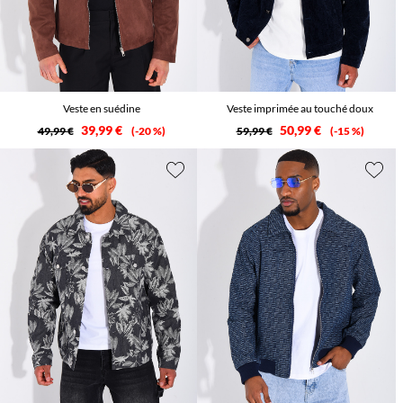
Veste en suédine
Veste imprimée au touché doux
39,99 €
50,99 €
49,99 €
-20 %
59,99 €
-15 %