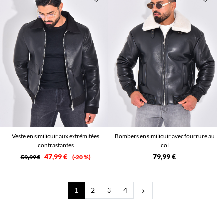
Veste en similicuir aux extrémitées
Bombers en similicuir avec fourrure au
contrastantes
col
47,99 €
79,99 €
59,99 €
-20 %
Suivant
1
2
3
4
keyboard_arrow_right