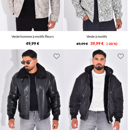
Veste homme à motifs fleurs
Veste à motifs
49,99 €
39,99 €
49,99 €
-20 %