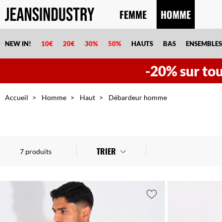
FEMME
HOMME
NEW IN!
10€
20€
30%
50%
HAUTS
BAS
ENSEMBLES
-20% sur tout
Accueil
Homme
Haut
Débardeur homme
TRIER
7 produits