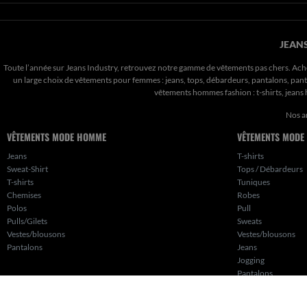
JEANS
Toute l’année sur Jeans Industry, retrouvez notre gamme de vêtements pas chers. Ach
un large choix de vêtements pour femmes : jeans, tops, débardeurs, pantalons, pantal
vêtements hommes fashion : t-shirts, jean
Nos a
VÊTEMENTS MODE HOMME
VÊTEMENTS MODE
Jeans
T-shirts
Sweat-Shirt
Tops / Débardeurs
T-shirts
Tuniques
Chemises
Robes
Polos
Pull
Pulls/Gilets
Sweats
Vestes/blousons
Vestes/blousons
Pantalons
Jeans
Jogging
Pantalons
Shorts
Jupes