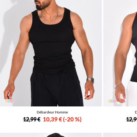
Débardeur Homme
D
10,39 €
-20 %
12,99 €
12,9