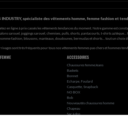
 INDUSTRY, spécialiste des vêtements homme, femme fashion et tend
etez en ligne à prix cassés les vêtements tendances du moment. Notre gamme est const
ons sarouel, joggings sarouel, chemises, pulls, shorts, pantacourts, t-shirts aztèque..
s homme fashion, blousons, manteaux, doudounes, bermudas et shorts… tout un choix 
rrivages sont très fréquents pour tous nos
vêtements femmes pas chers
et hommes ten
 FEMME
ACCESSOIRES
Chaussures femmeJeans
Baskets
Bonnet
Echarpe, Foulard
Casquette, Snapback
NO BOX
Bob
Nouveautés chaussures homme
Chapeau
Sac à dos
Bijoux