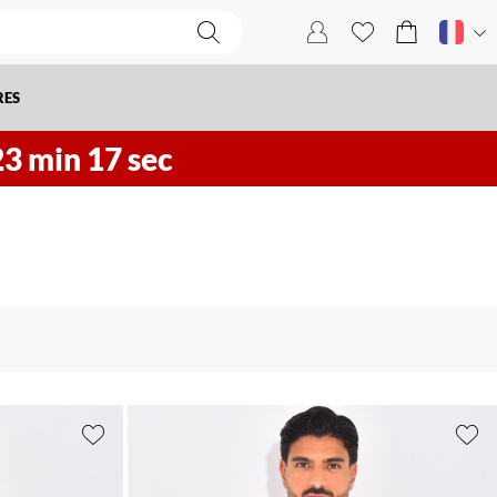
RES
23
min
16
sec