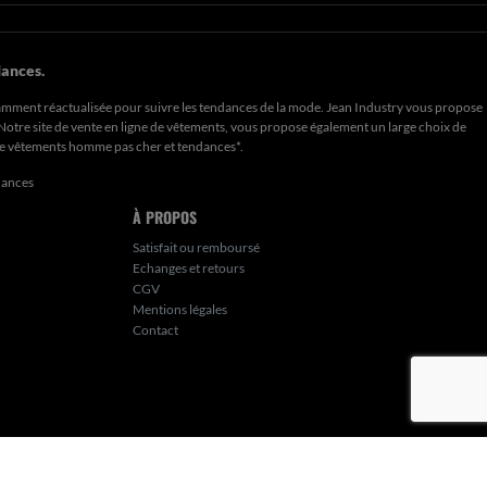
ances.
amment réactualisée pour suivre les tendances de la mode. Jean Industry vous propose
. Notre site de vente en ligne de vêtements, vous propose également un large choix de
de
vêtements homme pas cher et tendances*
.
dances
À PROPOS
Satisfait ou remboursé
Echanges et retours
CGV
Mentions légales
Contact