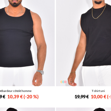
ébardeur côtelé homme
T-shirt uni
10,39 €
-20 %
10,00 €
-
9 €
19,99 €