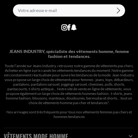
JEANS INDUSTRY, spécialiste des vêtements homme, femme
fashion et tendances.
Toute l’année sur Jeans Industry, retrouvez notre gamme de vêtements pas chers.
Achetez en ligne à prix cassés les vêtements tendances du moment. Notre gamme
est constamment réactualisée pour suivre les tendances de la mode. Jean Industry
vous propose un large choix de vêtements pour femmes : jeans, tops, débardeurs,
pantalons, pantalons sarouel, joggings sarouel, chemises, pulls, shorts,
pantacourts, t-shirts aztèque... Notre site de vente en ligne de vêtements, vous
propose également un large choix de vêtements hommes fashion : t-shirts, jeans
homme fashion, blousons, manteaux, doudounes, bermudas et shorts… tout un
choix de
vêtements homme pas cher et tendances*
.
Nos arrivages sont très fréquents pour tous nos
vêtements femmes pas chers
et
hommes tendances
VÊTEMENTS MODE HOMME
