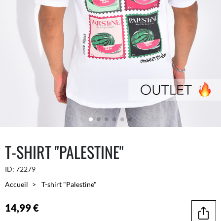
T-SHIRT "PALESTINE"
ID:
72279
Accueil
T-shirt "Palestine"
14,99 €
Parta