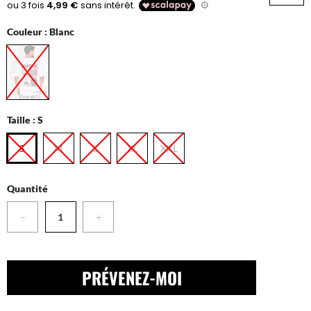
Couleur :
Blanc
Taille :
S
S
M
L
XL
XXL
Quantité
−
+
PRÉVENEZ-MOI