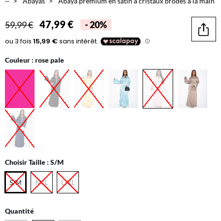
Abayas
Abaya premium en satin à cristaux brodés à la main & c
47,99 €
59,99 €
- 20%
Parta
Couleur :
rose pale
Choisir Taille :
S/M
S/M
M/L
L/XL
Quantité