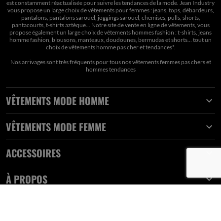
est constamment réactualisée pour suivre les tendances de la mode. Jean Industry
vous propose un large choix de vêtements pour femmes : jeans, tops, débardeurs,
pantalons, pantalons sarouel, joggings sarouel, chemises, pulls, shorts,
pantacourts, t-shirts aztèque... Notre site de vente en ligne de vêtements, vous
propose également un large choix de vêtements hommes fashion : t-shirts, jeans
homme fashion, blousons, manteaux, doudounes, bermudas et shorts… tout un
choix de
vêtements homme pas cher et tendances*
.
Nos arrivages sont très fréquents pour tous nos
vêtements femmes pas chers
et
hommes tendances
VÊTEMENTS MODE HOMME

VÊTEMENTS MODE FEMME

ACCESSOIRES

À PROPOS
