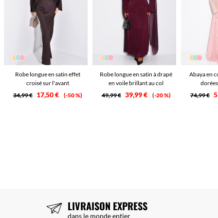
Robe longue en satin effet
Robe longue en satin à drapé
Abaya en c
croisé sur l'avant
en voile brillant au col
dorées
17,50 €
39,99 €
5
34,99 €
-50 %
49,99 €
-20 %
74,99 €
LIVRAISON EXPRESS
dans le monde entier