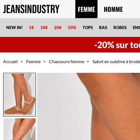
FEMME
HOMME
NEW IN!
5€
10€
20€
50%
TOPS
BAS
ROBES
EN
-20% sur tou
Accueil
Femme
Chaussure femme
Sabot en suédine à brode