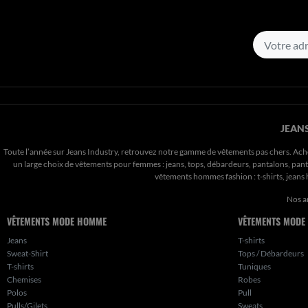
JEANS
Toute l’année sur Jeans Industry, retrouvez notre gamme de vêtements pas chers. Ach
un large choix de vêtements pour femmes : jeans, tops, débardeurs, pantalons, pantal
vêtements hommes fashion : t-shirts, jean
Nos a
VÊTEMENTS MODE HOMME
VÊTEMENTS MODE
Jeans
T-shirts
Sweat-Shirt
Tops / Débardeurs
T-shirts
Tuniques
Chemises
Robes
Polos
Pull
Pulls/Gilets
Sweats