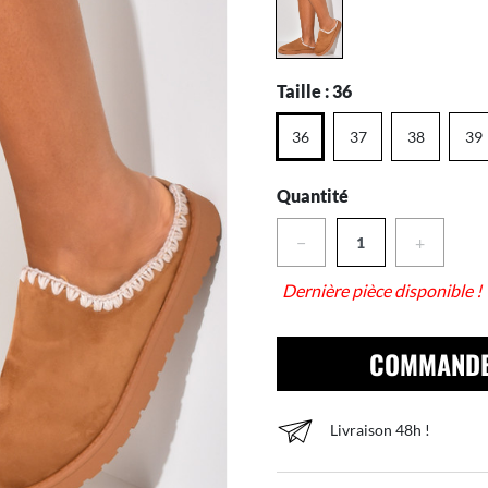
Taille :
36
36
37
38
39
Quantité
−
+
Dernière pièce disponible !
COMMAND
Livraison 48h !