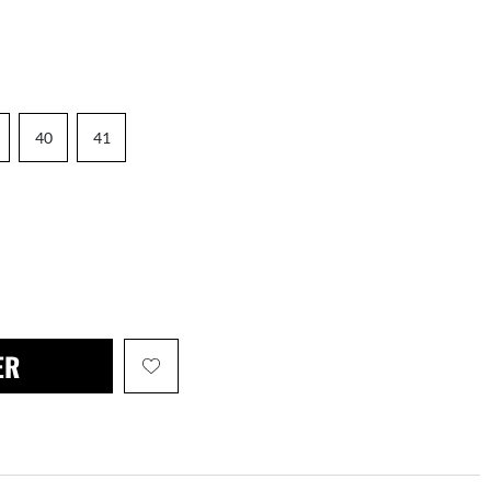
40
41
ER