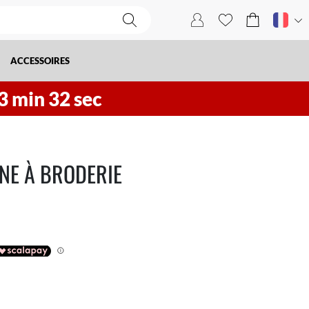
ACCESSOIRES
3
min
31
sec
NE À BRODERIE