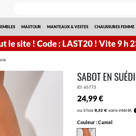
SEMBLES
MASTOUR
MANTEAUX & VESTES
CHAUSSURES FEMME
t le site !
Code : LAST20 ! Vite
9
h
2
rie
SABOT EN SUÉDI
ID:
65773
24,99 €
Couleur :
Camel