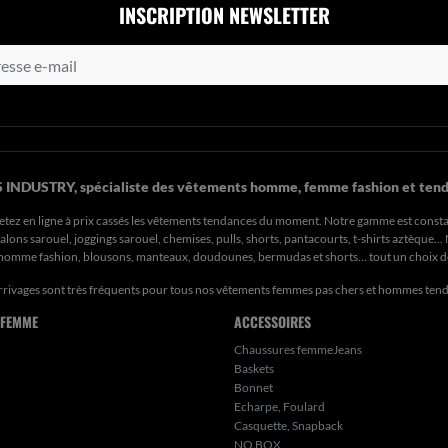
INSCRIPTION NEWSLETTER
 INDUSTRY, spécialiste des vêtements homme, femme fashion et tend
etez en ligne à prix cassés les vêtements tendances du moment. Notre gamme est const
ons sarouel, joggings sarouel, chemises, pulls, shorts, pantacourts, t-shirts aztèque..
s homme fashion, blousons, manteaux, doudounes, bermudas et shorts… tout un choix 
rrivages sont très fréquents pour tous nos
vêtements femmes pas chers
et hommes ten
 FEMME
ACCESSOIRES
Chaussures femmeJeans
Baskets
Bonnet
Echarpe, Foulard
Casquette, Snapback
NO BOX