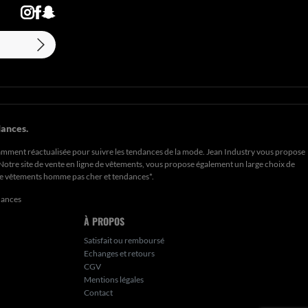
ances.
amment réactualisée pour suivre les tendances de la mode. Jean Industry vous propose
. Notre site de vente en ligne de vêtements, vous propose également un large choix de
de
vêtements homme pas cher et tendances*
.
dances
À PROPOS
Satisfait ou remboursé
Echanges et retours
CGV
Mentions légales
Contact