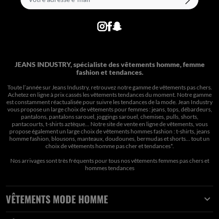
JEANS INDUSTRY, spécialiste des vêtements homme, femme
fashion et tendances.
Toute l’année sur Jeans Industry, retrouvez notre gamme de vêtements pas chers.
Achetez en ligne à prix cassés les vêtements tendances du moment. Notre gamme
est constamment réactualisée pour suivre les tendances de la mode. Jean Industry
vous propose un large choix de vêtements pour femmes : jeans, tops, débardeurs,
pantalons, pantalons sarouel, joggings sarouel, chemises, pulls, shorts,
pantacourts, t-shirts aztèque... Notre site de vente en ligne de vêtements, vous
propose également un large choix de vêtements hommes fashion : t-shirts, jeans
homme fashion, blousons, manteaux, doudounes, bermudas et shorts… tout un
choix de
vêtements homme pas cher et tendances*
.
Nos arrivages sont très fréquents pour tous nos
vêtements femmes pas chers
et
hommes tendances
VÊTEMENTS MODE HOMME
