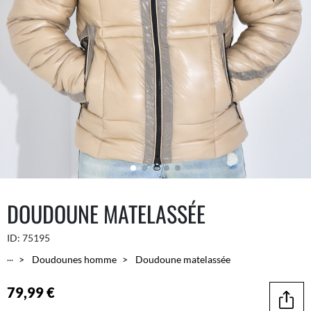
DOUDOUNE MATELASSÉE
ID:
75195
...
Doudounes homme
Doudoune matelassée
79,99 €
Parta