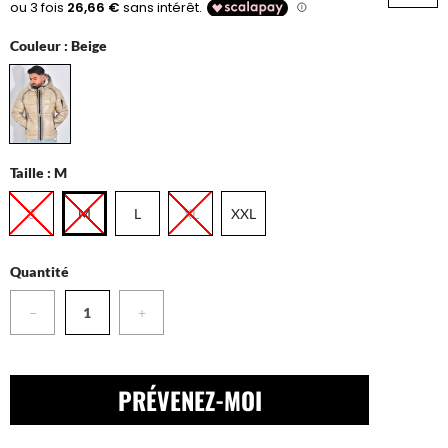
Couleur :
Beige
Taille :
M
S
M
L
XL
XXL
Quantité
−
+
PRÉVENEZ-MOI