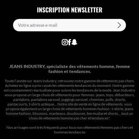
INSCRIPTION NEWSLETTER
JEANS INDUSTRY, spécialiste des vêtements homme, femme
fashion et tendances.
Toute l’année sur Jeans Industry, retrouvez notre gamme de vêtements pas chers.
Achetez en ligne à prix cassés les vêtements tendances du moment. Notre gamme
est constamment réactualisée pour suivre les tendances de la mode. Jean Industry
vous propose un large choix de vêtements pour femmes : jeans, tops, débardeurs,
pantalons, pantalons sarouel, joggings sarouel, chemises, pulls, shorts,
pantacourts, t-shirts aztèque... Notre site de vente en ligne de vêtements, vous
propose également un large choix de vêtements hommes fashion : t-shirts, jeans
homme fashion, blousons, manteaux, doudounes, bermudas et shorts… tout un
choix de
vêtements homme pas cher et tendances*
.
Nos arrivages sont très fréquents pour tous nos
vêtements femmes pas chers
et
hommes tendances