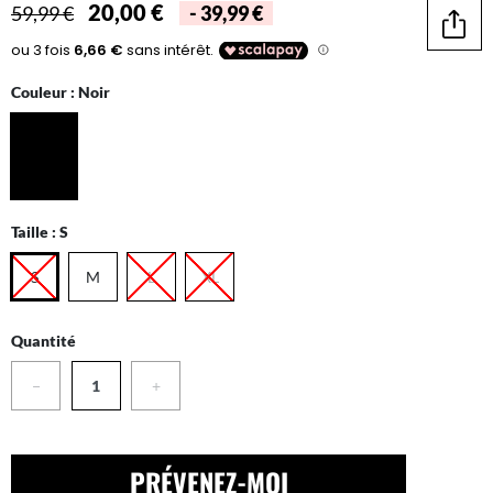
20,00 €
59,99 €
- 39,99 €
Parta
Couleur :
Noir
Taille :
S
S
M
L
XL
Quantité
−
+
PRÉVENEZ-MOI