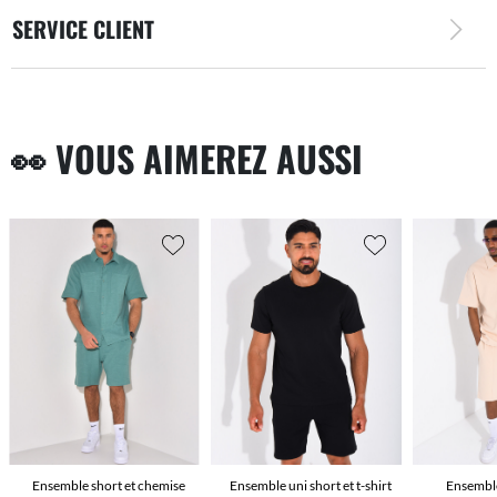
SERVICE CLIENT
👀 VOUS AIMEREZ AUSSI
Ensemble short et chemise
Ensemble uni short et t-shirt
Ensemble