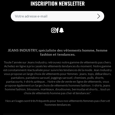
INSCRIPTION NEWSLETTER
JEANS INDUSTRY, spécialiste des vêtements homme, femme
fashion et tendances.
Toute l’année sur Jeans Industry, retrouvez notre gamme de vêtements pas chers.
Achetez en ligne à prix cassés les vêtements tendances du moment. Notre gamme
est constamment réactualisée pour suivre les tendances de la mode. Jean Industry
vous propose un large choix de vêtements pour femmes : jeans, tops, débardeurs,
pantalons, pantalons sarouel, joggings sarouel, chemises, pulls, shorts,
pantacourts, t-shirts aztèque... Notre site de vente en ligne de vêtements, vous
propose également un large choix de vêtements hommes fashion : t-shirts, jeans
homme fashion, blousons, manteaux, doudounes, bermudas et shorts… tout un
choix de
vêtements homme pas cher et tendances*
.
Nos arrivages sont très fréquents pour tous nos
vêtements femmes pas chers
et
hommes tendances