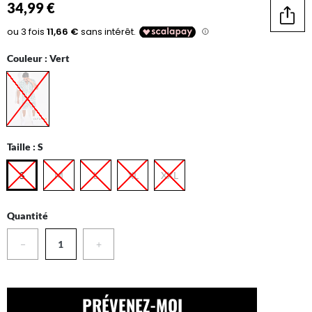
34,99 €
Parta
Couleur :
Vert
Taille :
S
S
M
L
XL
XXL
Quantité
−
+
PRÉVENEZ-MOI