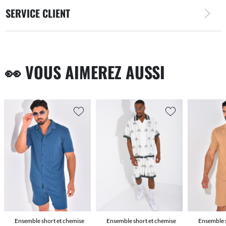
SERVICE CLIENT
👀 VOUS AIMEREZ AUSSI
Ensemble short et chemise
Ensemble short et chemise
Ensemble s