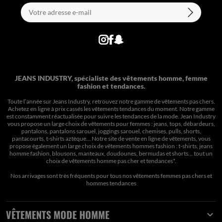
JEANS INDUSTRY, spécialiste des vêtements homme, femme
fashion et tendances.
Toute l’année sur Jeans Industry, retrouvez notre gamme de vêtements pas chers.
Achetez en ligne à prix cassés les vêtements tendances du moment. Notre gamme
est constamment réactualisée pour suivre les tendances de la mode. Jean Industry
vous propose un large choix de vêtements pour femmes : jeans, tops, débardeurs,
pantalons, pantalons sarouel, joggings sarouel, chemises, pulls, shorts,
pantacourts, t-shirts aztèque... Notre site de vente en ligne de vêtements, vous
propose également un large choix de vêtements hommes fashion : t-shirts, jeans
homme fashion, blousons, manteaux, doudounes, bermudas et shorts… tout un
choix de
vêtements homme pas cher et tendances*
.
Nos arrivages sont très fréquents pour tous nos
vêtements femmes pas chers
et
hommes tendances
VÊTEMENTS MODE HOMME
