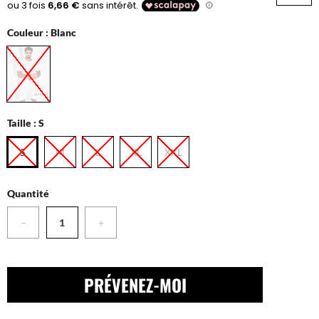
Couleur :
Blanc
Taille :
S
S
M
L
XL
XXL
Quantité
−
+
PRÉVENEZ-MOI