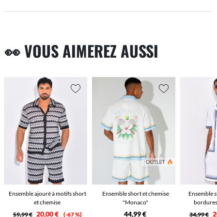
👀 VOUS AIMEREZ AUSSI
Ensemble ajouré à motifs short
Ensemble short et chemise
Ensemble s
et chemise
"Monaco"
bordures
20,00 €
44,99 €
2
59,99 €
-67 %
34,99 €