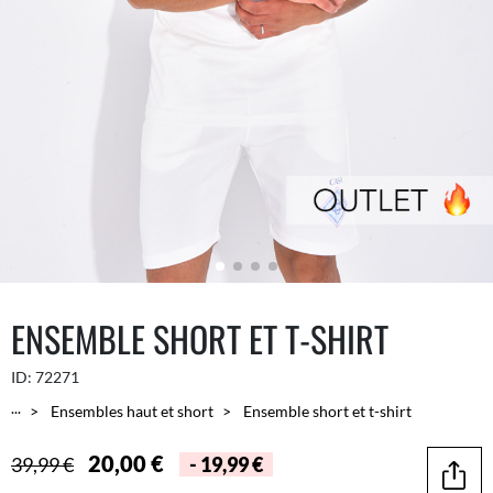
ENSEMBLE SHORT ET T-SHIRT
ID:
72271
...
Ensembles haut et short
Ensemble short et t-shirt
20,00 €
39,99 €
- 19,99 €
Parta