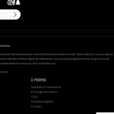
ances.
amment réactualisée pour suivre les tendances de la mode. Jean Industry vous propose
. Notre site de vente en ligne de vêtements, vous propose également un large choix de
de
vêtements homme pas cher et tendances*
.
dances
À PROPOS
Satisfait ou remboursé
Echanges et retours
CGV
Mentions légales
Contact