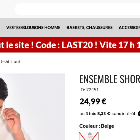
VESTES/BLOUSONS HOMME
BASKETS, CHAUSSURES
ACCESSOI
 le site !
Code : LAST20 ! Vite
17
h
t-shirt uni
ENSEMBLE SHORT
ID:
72451
24,99 €
Couleur :
Beige