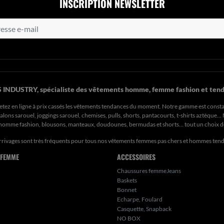
INSCRIPTION NEWSLETTER
 INDUSTRY, spécialiste des vêtements homme, femme fashion et tend
etez en ligne à prix cassés les vêtements tendances du moment. Notre gamme est const
ons sarouel, joggings sarouel, chemises, pulls, shorts, pantacourts, t-shirts aztèque..
s homme fashion, blousons, manteaux, doudounes, bermudas et shorts… tout un choix 
rrivages sont très fréquents pour tous nos
vêtements femmes pas chers
et hommes ten
 FEMME
ACCESSOIRES
Chaussures femmeJeans
Baskets
Bonnet
Echarpe, Foulard
Casquette, Snapback
NO BOX