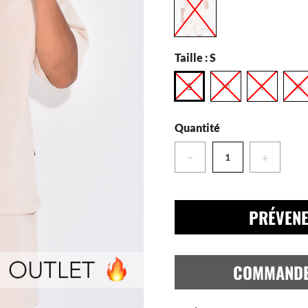
Taille :
S
S
M
L
XL
Quantité
−
+
PRÉVENE
COMMAND