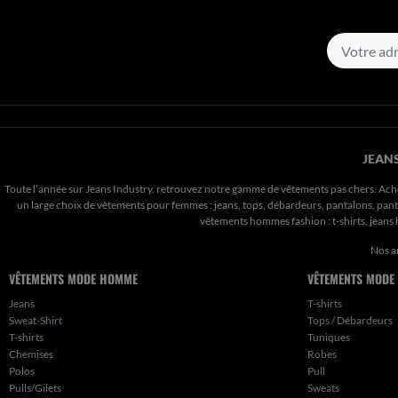
JEANS
Toute l’année sur Jeans Industry, retrouvez notre gamme de vêtements pas chers. Ach
un large choix de vêtements pour femmes : jeans, tops, débardeurs, pantalons, pantal
vêtements hommes fashion : t-shirts, jean
Nos a
VÊTEMENTS MODE HOMME
VÊTEMENTS MODE
Jeans
T-shirts
Sweat-Shirt
Tops / Débardeurs
T-shirts
Tuniques
Chemises
Robes
Polos
Pull
Pulls/Gilets
Sweats