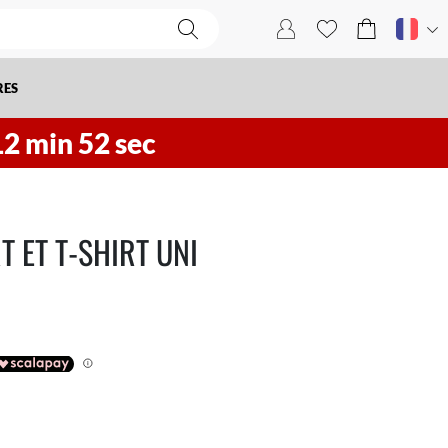
RES
12
min
51
sec
 ET T-SHIRT UNI