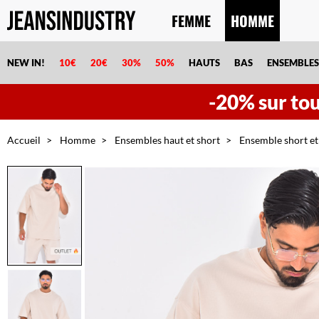
FEMME
HOMME
NEW IN!
10€
20€
30%
50%
HAUTS
BAS
ENSEMBLES
-20% sur tout
Accueil
Homme
Ensembles haut et short
Ensemble short et 