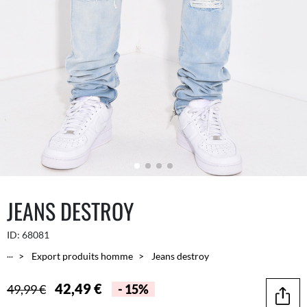
JEANS DESTROY
ID:
68081
...
Export produits homme
Jeans destroy
42,49 €
49,99 €
- 15%
Parta