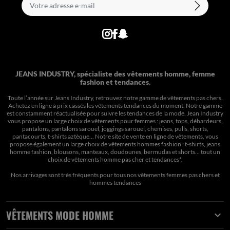
JEANS INDUSTRY, spécialiste des vêtements homme, femme
fashion et tendances.
Toute l’année sur Jeans Industry, retrouvez notre gamme de vêtements pas chers.
Achetez en ligne à prix cassés les vêtements tendances du moment. Notre gamme
est constamment réactualisée pour suivre les tendances de la mode. Jean Industry
vous propose un large choix de vêtements pour femmes : jeans, tops, débardeurs,
pantalons, pantalons sarouel, joggings sarouel, chemises, pulls, shorts,
pantacourts, t-shirts aztèque... Notre site de vente en ligne de vêtements, vous
propose également un large choix de vêtements hommes fashion : t-shirts, jeans
homme fashion, blousons, manteaux, doudounes, bermudas et shorts… tout un
choix de
vêtements homme pas cher et tendances*
.
Nos arrivages sont très fréquents pour tous nos
vêtements femmes pas chers
et
hommes tendances
VÊTEMENTS MODE HOMME
