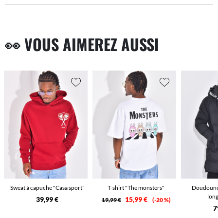
👀 VOUS AIMEREZ AUSSI
Sweat à capuche "Casa sport"
T-shirt "The monsters"
Doudoune 
long
39,99 €
15,99 €
19,99 €
-20 %
7