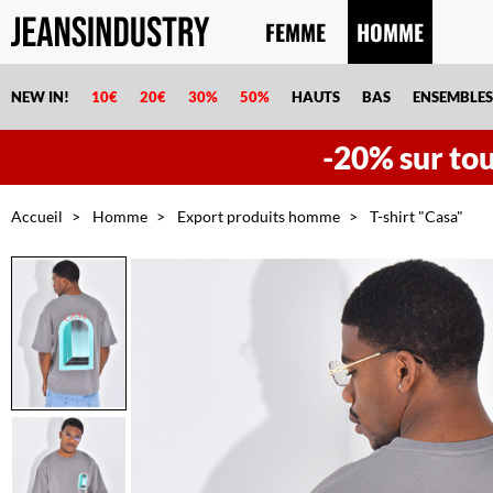
FEMME
HOMME
NEW IN!
10€
20€
30%
50%
HAUTS
BAS
ENSEMBLES
-20% sur tout
Accueil
Homme
Export produits homme
T-shirt "Casa"