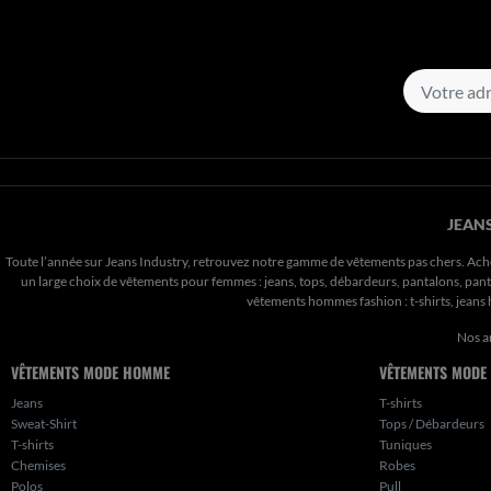
JEANS
Toute l’année sur Jeans Industry, retrouvez notre gamme de vêtements pas chers. Ach
un large choix de vêtements pour femmes : jeans, tops, débardeurs, pantalons, pantal
vêtements hommes fashion : t-shirts, jean
Nos a
VÊTEMENTS MODE HOMME
VÊTEMENTS MODE
Jeans
T-shirts
Sweat-Shirt
Tops / Débardeurs
T-shirts
Tuniques
Chemises
Robes
Polos
Pull