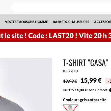
VESTES/BLOUSONS HOMME
BASKETS, CHAUSSURES
ACCESSOI
 le site !
Code : LAST20 ! Vite
20
h
T-SHIRT "CASA"
ID:
72801
15,99 €
19,99 €
-
Couleur :
gris anthracite