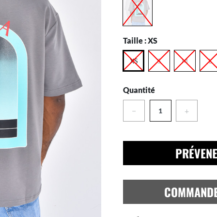
Taille :
XS
XS
S
M
L
Quantité
−
+
PRÉVENE
COMMAND