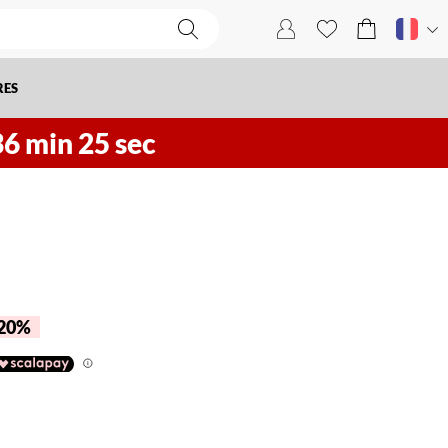
RES
36
min
24
sec
 20%