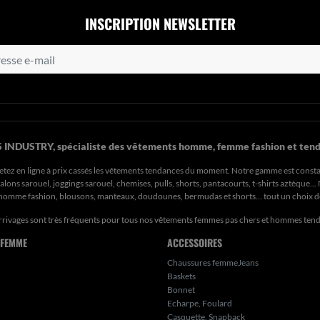
INSCRIPTION NEWSLETTER
 INDUSTRY, spécialiste des vêtements homme, femme fashion et tend
etez en ligne à prix cassés les vêtements tendances du moment. Notre gamme est const
ons sarouel, joggings sarouel, chemises, pulls, shorts, pantacourts, t-shirts aztèque..
s homme fashion, blousons, manteaux, doudounes, bermudas et shorts… tout un choix 
rrivages sont très fréquents pour tous nos
vêtements femmes pas chers
et hommes ten
 FEMME
ACCESSOIRES
Chaussures femmeJeans
Baskets
Bonnet
Echarpe, Foulard
Casquette, Snapback