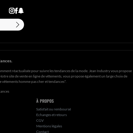
ances.
amment réactualisée pour suivre les tendances de la mode. Jean Industry vous propose
. Notre site de vente en ligne de vêtements, vous propose également un large choix de
de
vêtements homme pas cher et tendances*
.
dances
À PROPOS
Satisfait ou remboursé
Echanges et retours
CGV
Mentions légales
Contact