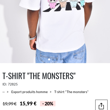
T-SHIRT "THE MONSTERS"
ID:
72825
...
Export produits homme
T-shirt "The monsters"
15,99 €
19,99 €
- 20%
Parta