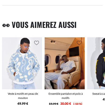
👀 VOUS AIMEREZ AUSSI
Veste à motifs en peau de
Ensemble pantalon et polo à
Sweat à c
mouton
motifs
4
49,99 €
30,00 €
59,99 €
-50 %