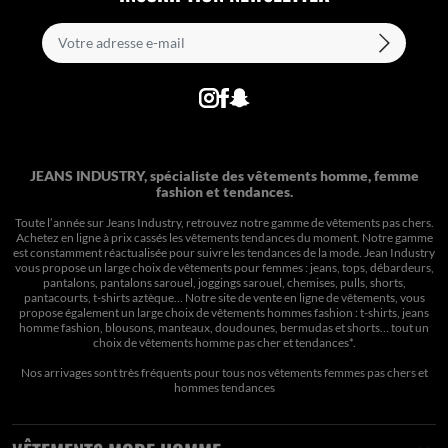
JEANS INDUSTRY, spécialiste des vêtements homme, femme
fashion et tendances.
Toute l’année sur Jeans Industry, retrouvez notre gamme de vêtements pas chers.
Achetez en ligne à prix cassés les vêtements tendances du moment. Notre gamme
est constamment réactualisée pour suivre les tendances de la mode. Jean Industry
vous propose un large choix de vêtements pour femmes : jeans, tops, débardeurs,
pantalons, pantalons sarouel, joggings sarouel, chemises, pulls, shorts,
pantacourts, t-shirts aztèque... Notre site de vente en ligne de vêtements, vous
propose également un large choix de vêtements hommes fashion : t-shirts, jeans
homme fashion, blousons, manteaux, doudounes, bermudas et shorts… tout un
choix de
vêtements homme pas cher et tendances*
.
Nos arrivages sont très fréquents pour tous nos
vêtements femmes pas chers
et
hommes tendances