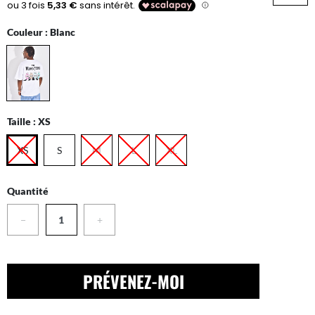
Couleur :
Blanc
Taille :
XS
XS
S
M
L
XL
Quantité
−
+
PRÉVENEZ-MOI