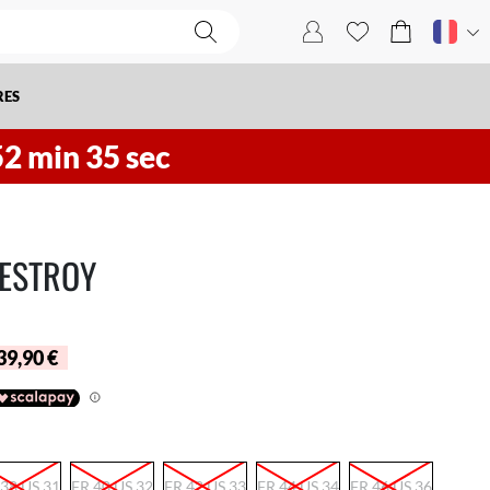
RES
52
min
34
sec
ESTROY
 39,90 €
 38 US 31
FR 40 US 32
FR 42 US 33
FR 44 US 34
FR 46 US 36