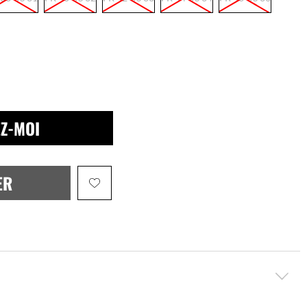
Z-MOI
ER