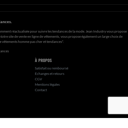
ances.
amment réactualisée pour suivre les tendances de la mode. Jean Industry vous propose
. Notre site de vente en ligne de vêtements, vous propose également un large choix de
de
vêtements homme pas cher et tendances*
.
dances
À PROPOS
Satisfait ou remboursé
Echanges et retours
CGV
Mentions légales
Contact