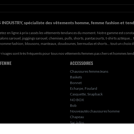
 INDUSTRY, spécialiste des vêtements homme, femme fashion et tend
etez en ligne à prix cassés les vêtements tendances du moment. Notre gamme est const
ons sarouel, joggings sarouel, chemises, pulls, shorts, pantacourts, t-shirts aztèque..
s homme fashion, blousons, manteaux, doudounes, bermudas et shorts… tout un choix 
rrivages sont très fréquents pour tous nos
vêtements femmes pas chers
et hommes ten
 FEMME
ACCESSOIRES
Chaussures femmeJeans
Baskets
Bonnet
Echarpe, Foulard
Casquette, Snapback
NO BOX
Bob
Nouveautés chaussures homme
Chapeau
Sac à dos
Bijoux