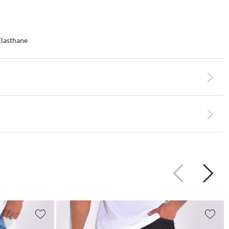
Elasthane
Précédent
Suiva