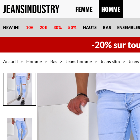
FEMME
HOMME
NEW IN!
10€
20€
30%
50%
HAUTS
BAS
ENSEMBLES
-20% sur tout
Accueil
Homme
Bas
Jeans homme
Jeans slim
Jeans