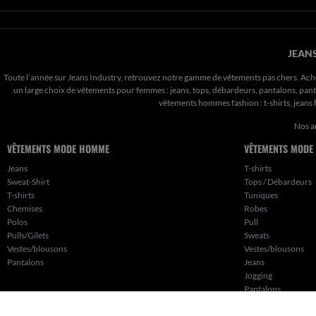
JEANS
Toute l’année sur Jeans Industry, retrouvez notre gamme de vêtements pas chers. Ach
un large choix de vêtements pour femmes : jeans, tops, débardeurs, pantalons, pantal
vêtements hommes fashion : t-shirts, jean
Nos a
VÊTEMENTS MODE HOMME
VÊTEMENTS MODE
Jeans
T-shirts
Sweat-Shirt
Tops / Débardeurs
T-shirts
Tuniques
Chemises
Robes
Polos
Pull
Pulls/Gilets
Sweats
Vestes/blousons
Vestes/blousons
Pantalons
Jeans
Jogging
Pantalons
Shorts
Jupes