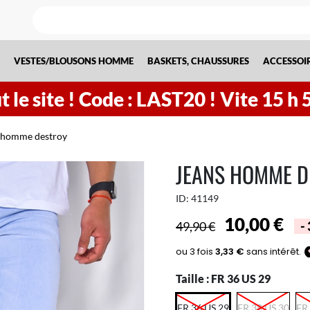
VESTES/BLOUSONS HOMME
BASKETS, CHAUSSURES
ACCESSOI
 le site !
Code : LAST20 ! Vite
15
h
 homme destroy
JEANS HOMME D
ID:
41149
10,00 €
49,90 €
-
Taille :
FR 36 US 29
FR 36 US 29
FR 38 US 30
FR