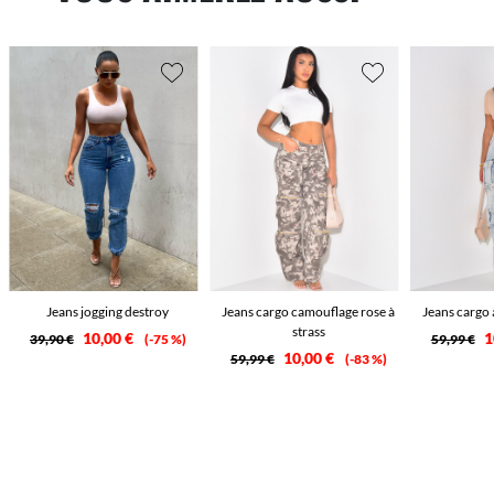
Jeans jogging destroy
Jeans cargo camouflage rose à
Jeans cargo 
strass
10,00 €
1
39,90 €
-75 %
59,99 €
10,00 €
59,99 €
-83 %