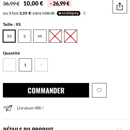
10,00 €
36,99 €
- 26,99 €
Parta
Taille :
XS
XS
S
M
L
XL
Quantité
−
+
COMMANDER
Livraison 48h !
DÉTAILS DU PRODUIT