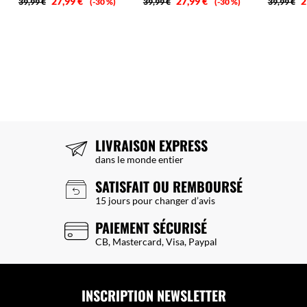
27,99 €
27,99 €
2
39,99 €
-30 %
39,99 €
-30 %
39,99 €
LIVRAISON EXPRESS
dans le monde entier
SATISFAIT OU REMBOURSÉ
15 jours pour changer d’avis
PAIEMENT SÉCURISÉ
CB, Mastercard, Visa, Paypal
INSCRIPTION NEWSLETTER