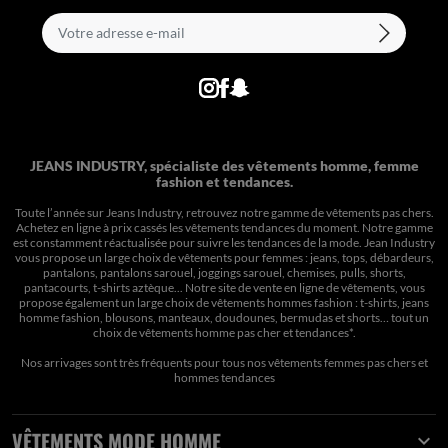
JEANS INDUSTRY, spécialiste des vêtements homme, femme
fashion et tendances.
Toute l’année sur Jeans Industry, retrouvez notre gamme de vêtements pas chers.
Achetez en ligne à prix cassés les vêtements tendances du moment. Notre gamme
est constamment réactualisée pour suivre les tendances de la mode. Jean Industry
vous propose un large choix de vêtements pour femmes : jeans, tops, débardeurs,
pantalons, pantalons sarouel, joggings sarouel, chemises, pulls, shorts,
pantacourts, t-shirts aztèque... Notre site de vente en ligne de vêtements, vous
propose également un large choix de vêtements hommes fashion : t-shirts, jeans
homme fashion, blousons, manteaux, doudounes, bermudas et shorts… tout un
choix de
vêtements homme pas cher et tendances*
.
Nos arrivages sont très fréquents pour tous nos
vêtements femmes pas chers
et
hommes tendances
VÊTEMENTS MODE HOMME
