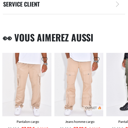
SERVICE CLIENT
👀 VOUS AIMEREZ AUSSI
Pantalon cargo
Jeans homme cargo
Pantal