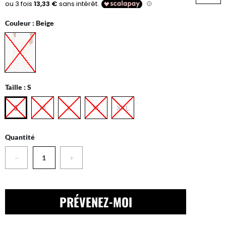
Couleur :
Beige
Taille :
S
S
M
L
XL
XXL
Quantité
−
+
PRÉVENEZ-MOI