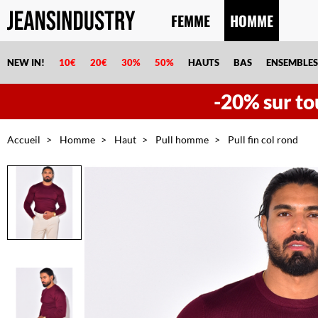
FEMME
HOMME
NEW IN!
10€
20€
30%
50%
HAUTS
BAS
ENSEMBLES
-20% sur tou
Accueil
Homme
Haut
Pull homme
Pull fin col rond