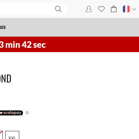
RES
3
min
41
sec
OND
XXL