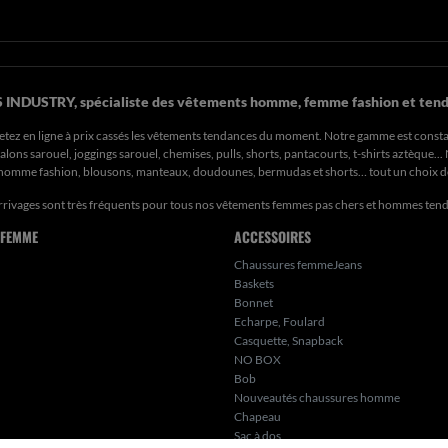
 INDUSTRY, spécialiste des vêtements homme, femme fashion et tend
etez en ligne à prix cassés les vêtements tendances du moment. Notre gamme est const
ons sarouel, joggings sarouel, chemises, pulls, shorts, pantacourts, t-shirts aztèque..
s homme fashion, blousons, manteaux, doudounes, bermudas et shorts… tout un choix 
rrivages sont très fréquents pour tous nos
vêtements femmes pas chers
et hommes ten
 FEMME
ACCESSOIRES
Chaussures femmeJeans
Baskets
Bonnet
Echarpe, Foulard
Casquette, Snapback
NO BOX
Bob
Nouveautés chaussures homme
Chapeau
Sac à dos