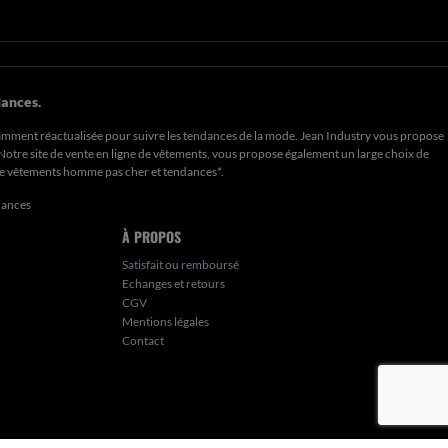
ances.
amment réactualisée pour suivre les tendances de la mode. Jean Industry vous propose
. Notre site de vente en ligne de vêtements, vous propose également un large choix de
de
vêtements homme pas cher et tendances*
.
dances
À PROPOS
Satisfait ou remboursé
Echanges et retours
CGV
Mentions légales
Contact