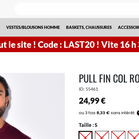
VESTES/BLOUSONS HOMME
BASKETS, CHAUSSURES
ACCESSOI
t le site !
Code : LAST20 ! Vite
16
h
PULL FIN COL R
ID:
55461
24,99 €
Taille :
S
S
M
L
XL