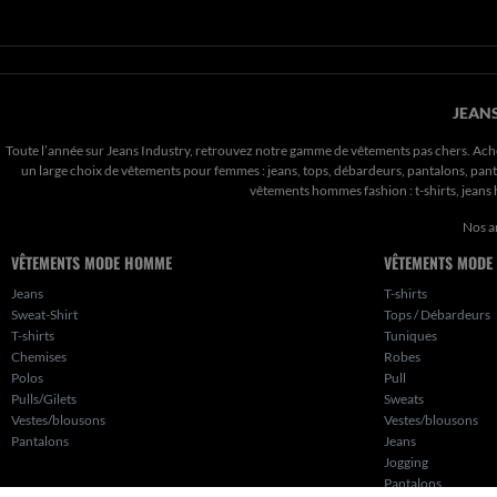
JEANS
Toute l’année sur Jeans Industry, retrouvez notre gamme de vêtements pas chers. Ach
un large choix de vêtements pour femmes : jeans, tops, débardeurs, pantalons, pantal
vêtements hommes fashion : t-shirts, jean
Nos a
VÊTEMENTS MODE HOMME
VÊTEMENTS MODE
Jeans
T-shirts
Sweat-Shirt
Tops / Débardeurs
T-shirts
Tuniques
Chemises
Robes
Polos
Pull
Pulls/Gilets
Sweats
Vestes/blousons
Vestes/blousons
Pantalons
Jeans
Jogging
Pantalons