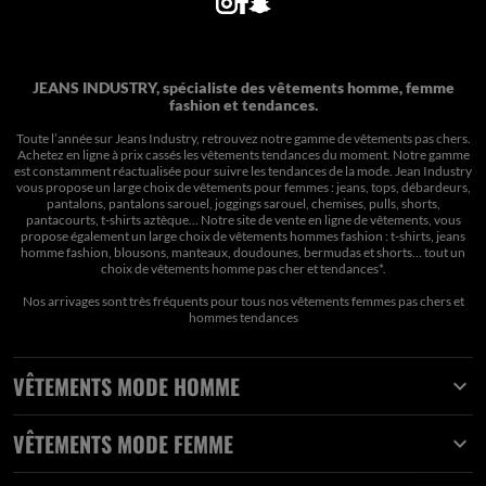
JEANS INDUSTRY, spécialiste des vêtements homme, femme
fashion et tendances.
Toute l’année sur Jeans Industry, retrouvez notre gamme de vêtements pas chers.
Achetez en ligne à prix cassés les vêtements tendances du moment. Notre gamme
est constamment réactualisée pour suivre les tendances de la mode. Jean Industry
vous propose un large choix de vêtements pour femmes : jeans, tops, débardeurs,
pantalons, pantalons sarouel, joggings sarouel, chemises, pulls, shorts,
pantacourts, t-shirts aztèque... Notre site de vente en ligne de vêtements, vous
propose également un large choix de vêtements hommes fashion : t-shirts, jeans
homme fashion, blousons, manteaux, doudounes, bermudas et shorts… tout un
choix de
vêtements homme pas cher et tendances*
.
Nos arrivages sont très fréquents pour tous nos
vêtements femmes pas chers
et
hommes tendances
VÊTEMENTS MODE HOMME

VÊTEMENTS MODE FEMME
