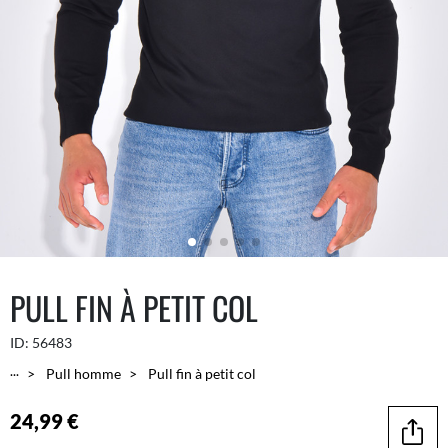
PULL FIN À PETIT COL
ID:
56483
...
Pull homme
Pull fin à petit col
24,99 €
Parta