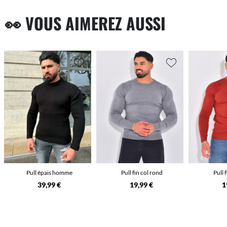
👀 VOUS AIMEREZ AUSSI
Pull épais homme
Pull fin col rond
Pull 
39,99 €
19,99 €
1