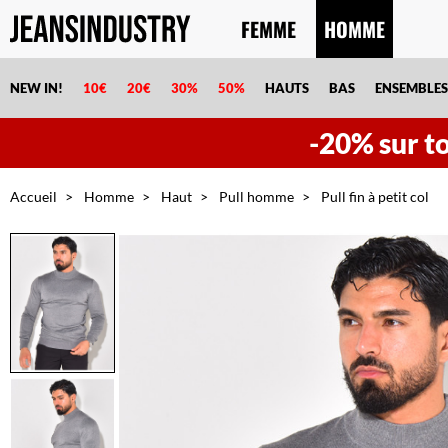
FEMME
HOMME
NEW IN!
10€
20€
30%
50%
HAUTS
BAS
ENSEMBLES
-20% sur tou
Accueil
Homme
Haut
Pull homme
Pull fin à petit col