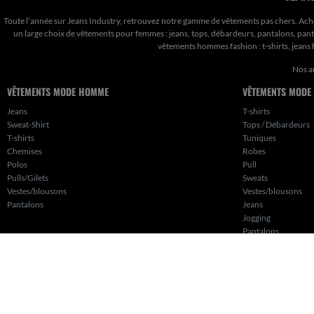
Toute l’année sur Jeans Industry, retrouvez notre gamme de vêtements pas chers. Ach
un large choix de vêtements pour femmes : jeans, tops, débardeurs, pantalons, pantal
vêtements hommes fashion : t-shirts, jean
Nos a
VÊTEMENTS MODE HOMME
VÊTEMENTS MODE
Jeans
T-shirts
Sweat-Shirt
Tops / Débardeurs
T-shirts
Tuniques
Chemises
Robes
Polos
Pull
Pulls/Gilets
Sweats
Vestes/blousons
Vestes/blousons
Pantalons
Jeans
Jogging
Pantalons
Shorts
Jupes
Leggings