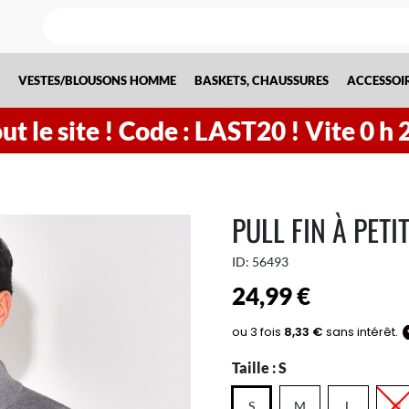
VESTES/BLOUSONS HOMME
BASKETS, CHAUSSURES
ACCESSOI
t le site !
Code : LAST20 ! Vite
0
h
PULL FIN À PETI
ID:
56493
24,99 €
Taille :
S
S
M
L
XL