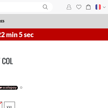
RES
22
min
4
sec
T COL
XXL