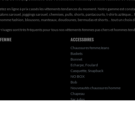
etez en ligne à prix cassés les vêtements tendances du moment. Notre gamme est const
ons sarouel, joggings sarouel, chemises, pulls, shorts, pantacourts, t-shirts aztèque..
s homme fashion, blousons, manteaux, doudounes, bermudas et shorts… tout un choix 
rrivages sont très fréquents pour tous nos
vêtements femmes pas chers
et hommes ten
 FEMME
ACCESSOIRES
Chaussures femmeJeans
Baskets
Bonnet
Echarpe, Foulard
Casquette, Snapback
NO BOX
Bob
Nouveautés chaussures homme
Chapeau
Sac à dos
Bijoux