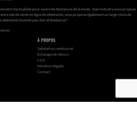
amment réactualisée pour suivre les tendances de la mode. Jean Industry vous propose
. Notre site de vente en ligne de vêtements, vous propose également un large choix de
de
vêtements homme pas cher et tendances*
.
dances
À PROPOS
Satisfait ou remboursé
Echanges et retours
CGV
Mentions légales
Contact