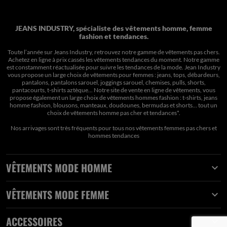
JEANS INDUSTRY, spécialiste des vêtements homme, femme
fashion et tendances.
Toute l’année sur Jeans Industry, retrouvez notre gamme de vêtements pas chers.
Achetez en ligne à prix cassés les vêtements tendances du moment. Notre gamme
est constamment réactualisée pour suivre les tendances de la mode. Jean Industry
vous propose un large choix de vêtements pour femmes : jeans, tops, débardeurs,
pantalons, pantalons sarouel, joggings sarouel, chemises, pulls, shorts,
pantacourts, t-shirts aztèque... Notre site de vente en ligne de vêtements, vous
propose également un large choix de vêtements hommes fashion : t-shirts, jeans
homme fashion, blousons, manteaux, doudounes, bermudas et shorts… tout un
choix de
vêtements homme pas cher et tendances*
.
Nos arrivages sont très fréquents pour tous nos
vêtements femmes pas chers
et
hommes tendances
VÊTEMENTS MODE HOMME

VÊTEMENTS MODE FEMME

ACCESSOIRES
