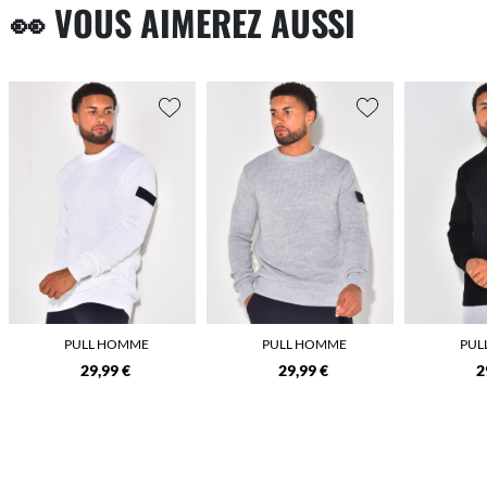
👀 VOUS AIMEREZ AUSSI
PULL HOMME
PULL HOMME
PUL
29,99 €
29,99 €
2