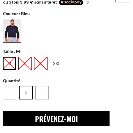
Couleur :
Bleu
Taille :
M
M
L
XL
XXL
Quantité
−
+
PRÉVENEZ-MOI