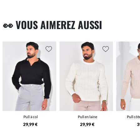
👀 VOUS AIMEREZ AUSSI
Pull à col
Pull en laine
Pull côt
29,99 €
29,99 €
3