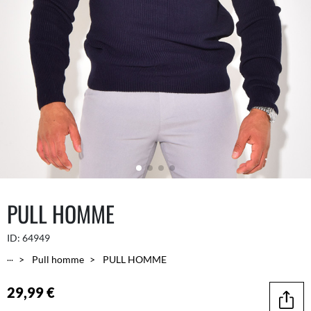
PULL HOMME
ID:
64949
...
Pull homme
PULL HOMME
29,99 €
Parta