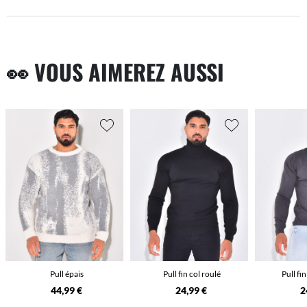
👀 VOUS AIMEREZ AUSSI
Pull épais
Pull fin col roulé
Pull fi
44,99 €
24,99 €
2