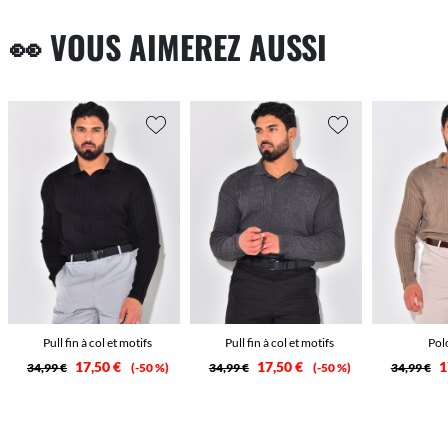
👀 VOUS AIMEREZ AUSSI
Pull fin à col et motifs
Pull fin à col et motifs
Po
17,50 €
17,50 €
1
34,99 €
-50 %
34,99 €
-50 %
34,99 €