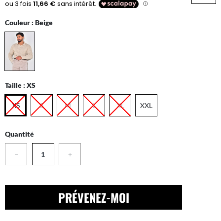
Couleur :
Beige
Taille :
XS
XS
S
M
L
XL
XXL
Quantité
−
+
PRÉVENEZ-MOI