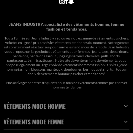
JEANS INDUSTRY, spécialiste des vêtements homme, femme
fashion et tendances.
Toute l’année sur Jeans Industry, retrouvez notre gamme de vêtements pas chers.
Achetez en ligne à prix cassés les vêtements tendances du moment. Notre gamme
est constamment réactualisée pour suivre les tendances de la mode. Jean Industry
vous propose un large choix de vêtements pour femmes : jeans, tops, débardeurs,
pantalons, pantalons sarouel, joggings sarouel, chemises, pulls, shorts,
pantacourts, t-shirts aztèque... Notre site de vente en ligne de vêtements, vous
propose également un large choix de vêtements hommes fashion : t-shirts, jeans
homme fashion, blousons, manteaux, doudounes, bermudas et shorts… tout un
choix de
vêtements homme pas cher et tendances*
.
Nos arrivages sont très fréquents pour tous nos
vêtements femmes pas chers
et
hommes tendances
VÊTEMENTS MODE HOMME

VÊTEMENTS MODE FEMME
