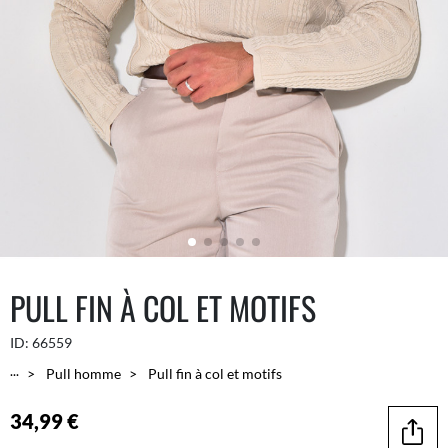
PULL FIN À COL ET MOTIFS
ID:
66559
...
Pull homme
Pull fin à col et motifs
34,99 €
Parta