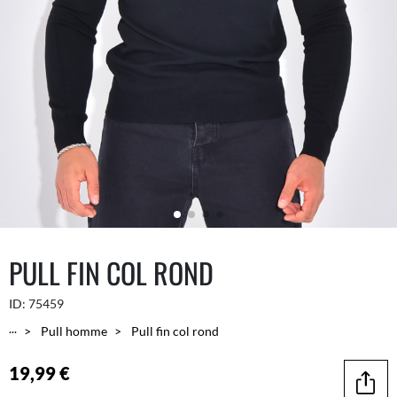
PULL FIN COL ROND
ID:
75459
...
Pull homme
Pull fin col rond
19,99 €
Parta