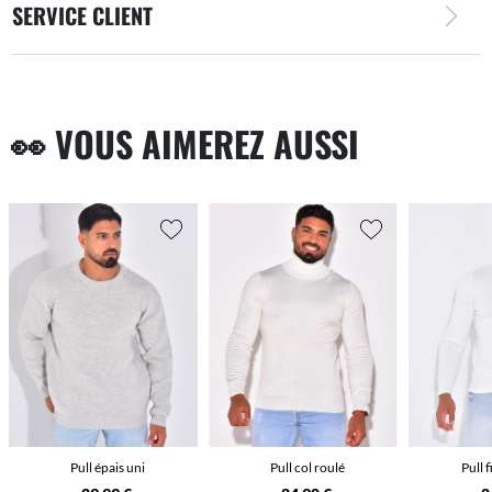
SERVICE CLIENT
👀 VOUS AIMEREZ AUSSI
Pull épais uni
Pull col roulé
Pull f