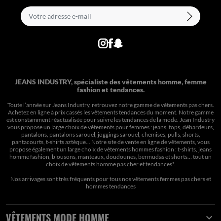
JEANS INDUSTRY, spécialiste des vêtements homme, femme
fashion et tendances.
Toute l’année sur Jeans Industry, retrouvez notre gamme de vêtements pas chers.
Achetez en ligne à prix cassés les vêtements tendances du moment. Notre gamme
est constamment réactualisée pour suivre les tendances de la mode. Jean Industry
vous propose un large choix de vêtements pour femmes : jeans, tops, débardeurs,
pantalons, pantalons sarouel, joggings sarouel, chemises, pulls, shorts,
pantacourts, t-shirts aztèque... Notre site de vente en ligne de vêtements, vous
propose également un large choix de vêtements hommes fashion : t-shirts, jeans
homme fashion, blousons, manteaux, doudounes, bermudas et shorts… tout un
choix de
vêtements homme pas cher et tendances*
.
Nos arrivages sont très fréquents pour tous nos
vêtements femmes pas chers
et
hommes tendances
VÊTEMENTS MODE HOMME
