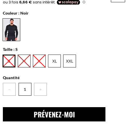
Couleur :
Noir
Taille :
S
S
M
L
XL
XXL
Quantité
−
+
PRÉVENEZ-MOI