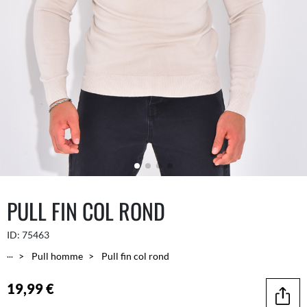
PULL FIN COL ROND
ID:
75463
...
Pull homme
Pull fin col rond
19,99 €
Parta