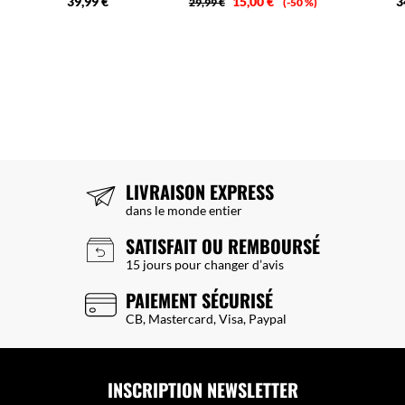
39,99 €
15,00 €
3
29,99 €
-50 %
LIVRAISON EXPRESS
dans le monde entier
SATISFAIT OU REMBOURSÉ
15 jours pour changer d’avis
PAIEMENT SÉCURISÉ
CB, Mastercard, Visa, Paypal
INSCRIPTION NEWSLETTER