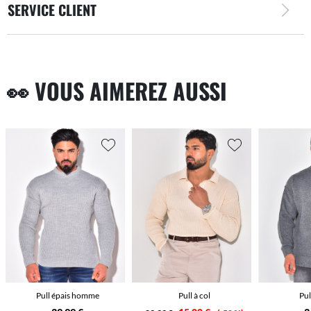
SERVICE CLIENT
👀 VOUS AIMEREZ AUSSI
Pull épais homme
Pull à col
Pul