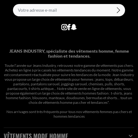
JEANS INDUSTRY, spécialiste des vêtements homme, femme
fashion et tendances.
Toute l’année sur Jeans Industry, retrouvez notre gamme de vêtements pas chers.
Achetez en ligne à prix cassés les vêtements tendances du moment. Notre gamme
est constamment réactualisée pour suivre les tendances de la mode. Jean Industry
vous propose un large choix de vêtements pour femmes : jeans, tops, débardeurs,
pantalons, pantalons sarouel, joggings sarouel, chemises, pulls, shorts,
pantacourts, t-shirts aztèque... Notre site de vente en ligne de vêtements, vous
propose également un large choix de vêtements hommes fashion : t-shirts, jeans
homme fashion, blousons, manteaux, doudounes, bermudas et shorts… tout un
choix de
vêtements homme pas cher et tendances*
.
Nos arrivages sont très fréquents pour tous nos
vêtements femmes pas chers
et
hommes tendances
VÊTEMENTS MODE HOMME
