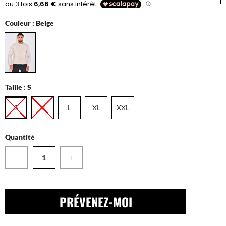
Couleur :
Beige
Taille :
S
S
M
L
XL
XXL
Quantité
−
+
PRÉVENEZ-MOI