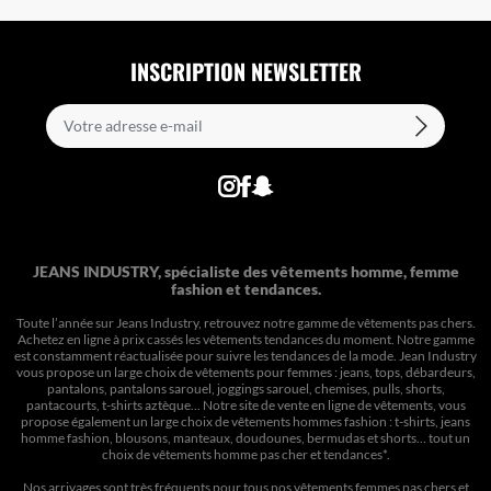
INSCRIPTION NEWSLETTER
JEANS INDUSTRY, spécialiste des vêtements homme, femme
fashion et tendances.
Toute l’année sur Jeans Industry, retrouvez notre gamme de vêtements pas chers.
Achetez en ligne à prix cassés les vêtements tendances du moment. Notre gamme
est constamment réactualisée pour suivre les tendances de la mode. Jean Industry
vous propose un large choix de vêtements pour femmes : jeans, tops, débardeurs,
pantalons, pantalons sarouel, joggings sarouel, chemises, pulls, shorts,
pantacourts, t-shirts aztèque... Notre site de vente en ligne de vêtements, vous
propose également un large choix de vêtements hommes fashion : t-shirts, jeans
homme fashion, blousons, manteaux, doudounes, bermudas et shorts… tout un
choix de
vêtements homme pas cher et tendances*
.
Nos arrivages sont très fréquents pour tous nos
vêtements femmes pas chers
et