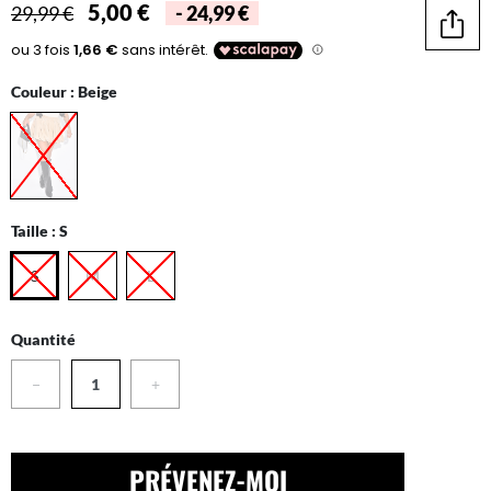
5,00 €
29,99 €
- 24,99 €
Parta
Couleur :
Beige
Taille :
S
S
M
L
Quantité
−
+
PRÉVENEZ-MOI