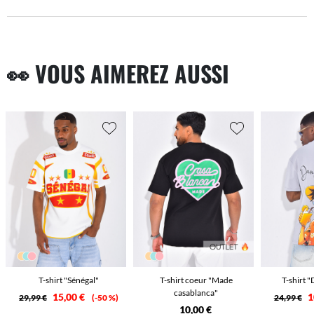
👀 VOUS AIMEREZ AUSSI
T-shirt "Sénégal"
T-shirt coeur "Made
T-shirt 
casablanca"
15,00 €
1
29,99 €
-50 %
24,99 €
10,00 €