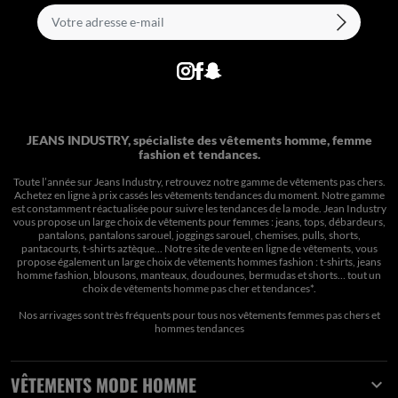
JEANS INDUSTRY, spécialiste des vêtements homme, femme
fashion et tendances.
Toute l’année sur Jeans Industry, retrouvez notre gamme de vêtements pas chers.
Achetez en ligne à prix cassés les vêtements tendances du moment. Notre gamme
est constamment réactualisée pour suivre les tendances de la mode. Jean Industry
vous propose un large choix de vêtements pour femmes : jeans, tops, débardeurs,
pantalons, pantalons sarouel, joggings sarouel, chemises, pulls, shorts,
pantacourts, t-shirts aztèque... Notre site de vente en ligne de vêtements, vous
propose également un large choix de vêtements hommes fashion : t-shirts, jeans
homme fashion, blousons, manteaux, doudounes, bermudas et shorts… tout un
choix de
vêtements homme pas cher et tendances*
.
Nos arrivages sont très fréquents pour tous nos
vêtements femmes pas chers
et
hommes tendances
VÊTEMENTS MODE HOMME
