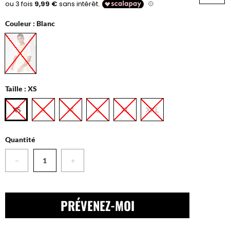
Couleur :
Blanc
Taille :
XS
XS
S
M
L
XL
XXL
Quantité
−
+
PRÉVENEZ-MOI