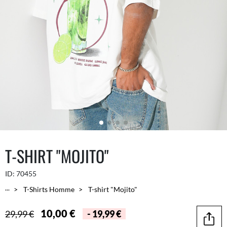
T-SHIRT "MOJITO"
ID:
70455
...
T-Shirts Homme
T-shirt "Mojito"
10,00 €
29,99 €
- 19,99 €
Parta