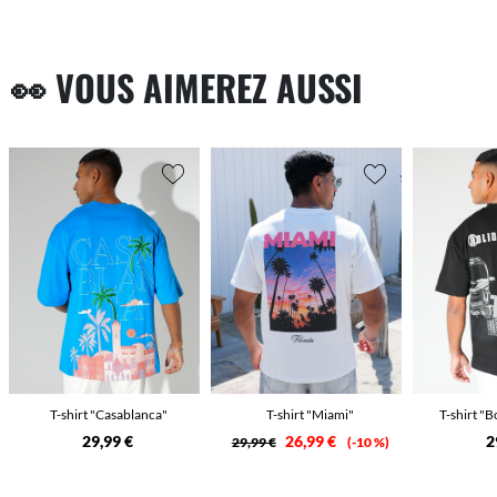
👀 VOUS AIMEREZ AUSSI
T-shirt "Casablanca"
T-shirt "Miami"
T-shirt "
29,99 €
26,99 €
2
29,99 €
-10 %