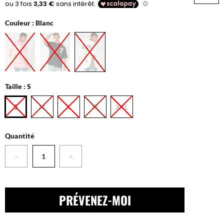
Couleur :
Blanc
Taille :
S
S
M
L
XL
XXL
Quantité
−
+
PRÉVENEZ-MOI