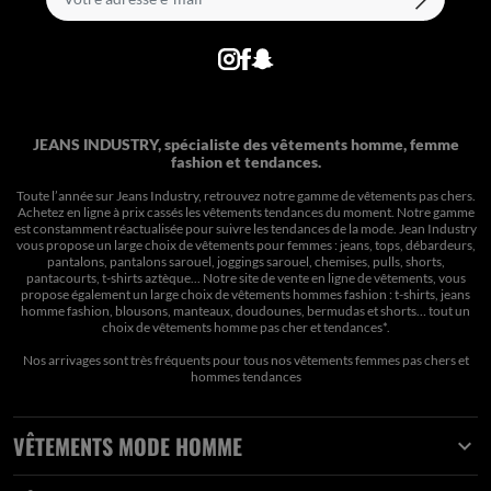
JEANS INDUSTRY, spécialiste des vêtements homme, femme
fashion et tendances.
Toute l’année sur Jeans Industry, retrouvez notre gamme de vêtements pas chers.
Achetez en ligne à prix cassés les vêtements tendances du moment. Notre gamme
est constamment réactualisée pour suivre les tendances de la mode. Jean Industry
vous propose un large choix de vêtements pour femmes : jeans, tops, débardeurs,
pantalons, pantalons sarouel, joggings sarouel, chemises, pulls, shorts,
pantacourts, t-shirts aztèque... Notre site de vente en ligne de vêtements, vous
propose également un large choix de vêtements hommes fashion : t-shirts, jeans
homme fashion, blousons, manteaux, doudounes, bermudas et shorts… tout un
choix de
vêtements homme pas cher et tendances*
.
Nos arrivages sont très fréquents pour tous nos
vêtements femmes pas chers
et
hommes tendances
VÊTEMENTS MODE HOMME
