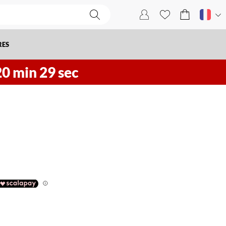
RES
20
min
28
sec