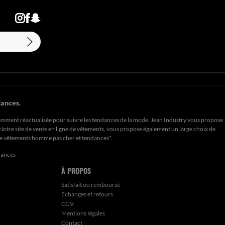
ances.
amment réactualisée pour suivre les tendances de la mode. Jean Industry vous propose
. Notre site de vente en ligne de vêtements, vous propose également un large choix de
de
vêtements homme pas cher et tendances*
.
dances
À PROPOS
Satisfait ou remboursé
Echanges et retours
CGV
Mentions légales
Contact