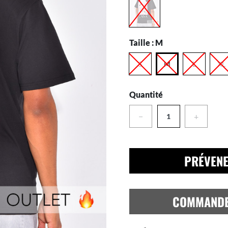
Taille :
M
S
M
L
XL
Quantité
−
+
PRÉVENE
COMMAND