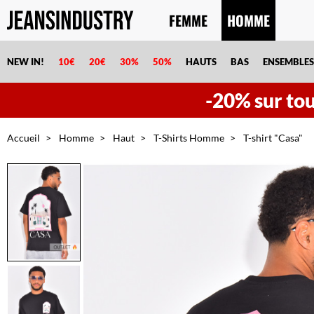
FEMME
HOMME
NEW IN!
10€
20€
30%
50%
HAUTS
BAS
ENSEMBLES
-20% sur tout
Accueil
Homme
Haut
T-Shirts Homme
T-shirt "Casa"