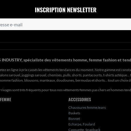
INSCRIPTION NEWSLETTER
 INDUSTRY, spécialiste des vêtements homme, femme fashion et tend
etez en ligne à prix cassés les vêtements tendances du moment. Notre gamme est const
ons sarouel, joggings sarouel, chemises, pulls, shorts, pantacourts, t-shirts aztèque..
s homme fashion, blousons, manteaux, doudounes, bermudas et shorts… tout un choix 
rrivages sont très fréquents pour tous nos
vêtements femmes pas chers
et hommes ten
 FEMME
ACCESSOIRES
Chaussures femmeJeans
Baskets
Bonnet
Echarpe, Foulard
Casquette, Snapback