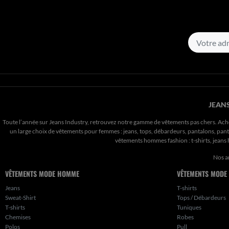
JEANS
Toute l’année sur Jeans Industry, retrouvez notre gamme de vêtements pas chers. Ach
un large choix de vêtements pour femmes : jeans, tops, débardeurs, pantalons, pantal
vêtements hommes fashion : t-shirts, jean
Nos a
VÊTEMENTS MODE HOMME
VÊTEMENTS MODE
Jeans
T-shirts
Sweat-Shirt
Tops / Débardeurs
T-shirts
Tuniques
Chemises
Robes
Polos
Pull