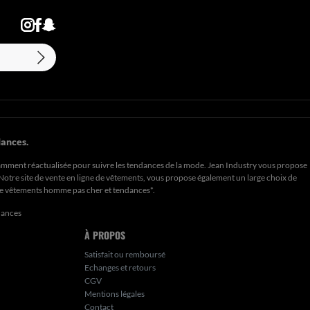
ances.
amment réactualisée pour suivre les tendances de la mode. Jean Industry vous propose
. Notre site de vente en ligne de vêtements, vous propose également un large choix de
de
vêtements homme pas cher et tendances*
.
dances
À PROPOS
Satisfait ou remboursé
Echanges et retours
CGV
Mentions légales
Contact