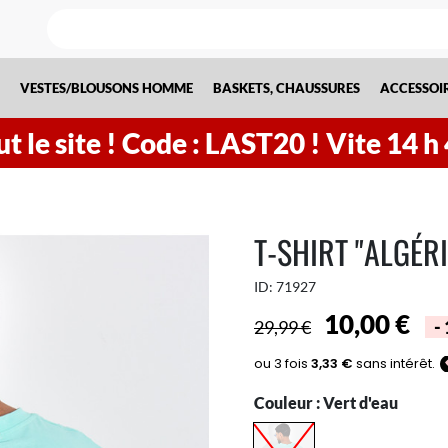
VESTES/BLOUSONS HOMME
BASKETS, CHAUSSURES
ACCESSOI
t le site !
Code : LAST20 ! Vite
14
h
T-SHIRT "ALGÉRI
ID:
71927
10,00 €
29,99 €
-
Couleur :
Vert d'eau