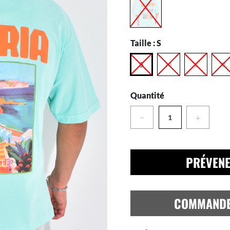
Taille :
S
S
M
L
XL
Quantité
−
+
PRÉVENE
COMMAND