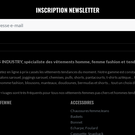
INSCRIPTION NEWSLETTER
 INDUSTRY, spécialiste des vêtements homme, femme fashion et tend
etez en ligne à prix cassés les vêtements tendances du moment. Notre gamme est const
ons sarouel, joggings sarouel, chemises, pulls, shorts, pantacourts, t-shirts aztèque..
s homme fashion, blousons, manteaux, doudounes, bermudas et shorts… tout un choix 
rrivages sont très fréquents pour tous nos
vêtements femmes pas chers
et hommes ten
 FEMME
ACCESSOIRES
Chaussures femmeJeans
Baskets
Bonnet
Echarpe, Foulard
Casquette, Snapback