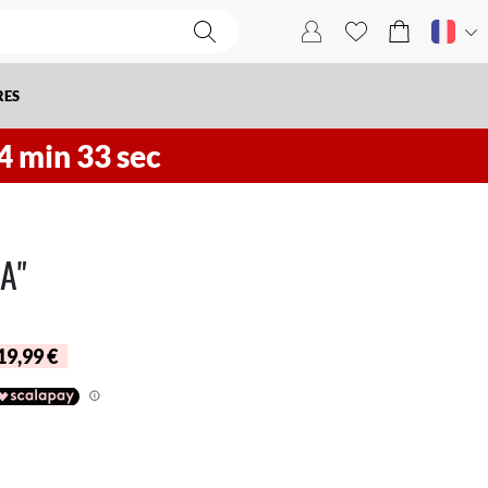
RES
4
min
32
sec
A"
 19,99 €