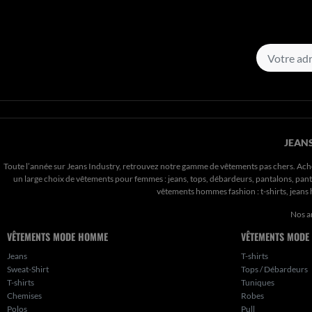
JEANS
Toute l’année sur Jeans Industry, retrouvez notre gamme de vêtements pas chers. Ach
un large choix de vêtements pour femmes : jeans, tops, débardeurs, pantalons, pantal
vêtements hommes fashion : t-shirts, jean
Nos a
VÊTEMENTS MODE HOMME
VÊTEMENTS MODE
Jeans
T-shirts
Sweat-Shirt
Tops / Débardeurs
T-shirts
Tuniques
Chemises
Robes
Polos
Pull