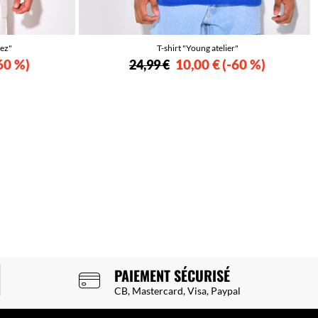
pez"
T-shirt "Young atelier"
60 %
10,00 €
-60 %
24,99 €
PAIEMENT SÉCURISÉ
CB, Mastercard, Visa, Paypal