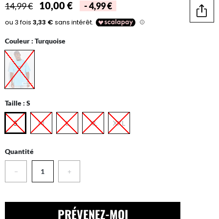
10,00 €
14,99 €
- 4,99 €
Parta
Couleur :
Turquoise
Taille :
S
S
M
L
XL
XXL
Quantité
−
+
PRÉVENEZ-MOI