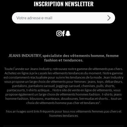
INSCRIPTION NEWSLETTER
JEANS INDUSTRY, spécialiste des vêtements homme, femme
fashion et tendances.
Toute l’année sur Jeans Industry, retrouvez notre gamme de vêtements pas chers.
Achetez en ligne à prix cassés les vêtements tendances du moment. Notre gamme
est constamment réactualisée pour suivre les tendances de la mode. Jean Industry
vous propose un large choix de vêtements pour femmes : jeans, tops, débardeurs,
pantalons, pantalons sarouel, joggings sarouel, chemises, pulls, shorts,
pantacourts, t-shirts aztèque... Notre site de vente en ligne de vêtements, vous
propose également un large choix de vêtements hommes fashion : t-shirts, jeans
homme fashion, blousons, manteaux, doudounes, bermudas et shorts… tout un
choix de
vêtements homme pas cher et tendances*
.
Nos arrivages sont très fréquents pour tous nos
vêtements femmes pas chers
et
hommes tendances