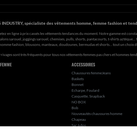
 INDUSTRY, spécialiste des vêtements homme, femme fashion et tend
etez en ligne à prix cassés les vêtements tendances du moment. Notre gamme est const
ons sarouel, joggings sarouel, chemises, pulls, shorts, pantacourts, t-shirts aztèque..
s homme fashion, blousons, manteaux, doudounes, bermudas et shorts… tout un choix 
rrivages sont très fréquents pour tous nos
vêtements femmes pas chers
et hommes ten
 FEMME
ACCESSOIRES
Chaussures femmeJeans
Baskets
Bonnet
Echarpe, Foulard
Casquette, Snapback
NO BOX
Bob
Nouveautés chaussures homme
Chapeau
Sac à dos
Bijoux