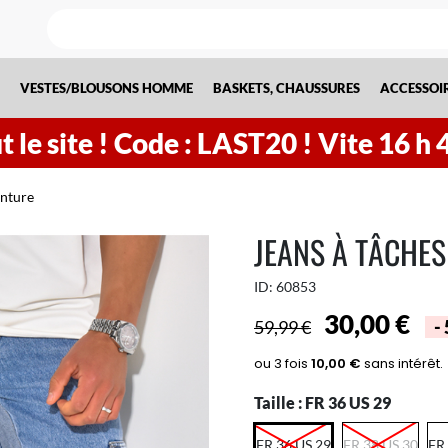
VESTES/BLOUSONS HOMME
BASKETS, CHAUSSURES
ACCESSOI
 le site !
Code : LAST20 ! Vite
16
h
inture
JEANS À TÂCHES
ID:
60853
30,00 €
59,99 €
-
Taille :
FR 36 US 29
FR 36 US 29
FR 38 US 30
FR