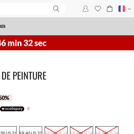
RES
46
min
31
sec
 DE PEINTURE
 50%
 38 US 31
FR 40 US 32
FR 42 US 33
FR 44 US 34
FR 46 US 36