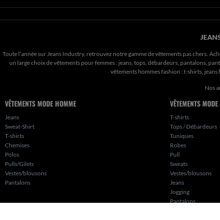
JEANS
Toute l’année sur Jeans Industry, retrouvez notre gamme de vêtements pas chers. Ach
un large choix de vêtements pour femmes : jeans, tops, débardeurs, pantalons, pantal
vêtements hommes fashion : t-shirts, jean
Nos a
VÊTEMENTS MODE HOMME
VÊTEMENTS MODE
Jeans
T-shirts
Sweat-Shirt
Tops / Débardeurs
T-shirts
Tuniques
Chemises
Robes
Polos
Pull
Pulls/Gilets
Sweats
Vestes/blousons
Vestes/blousons
Pantalons
Jeans
Jogging
Pantalons
Shorts
Jupes