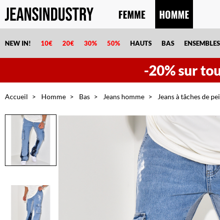
FEMME
HOMME
NEW IN!
10€
20€
30%
50%
HAUTS
BAS
ENSEMBLES
-20% sur tout
Accueil
Homme
Bas
Jeans homme
Jeans à tâches de pe