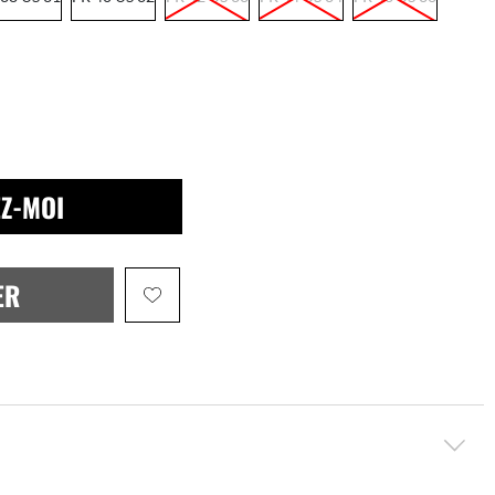
Z-MOI
ER