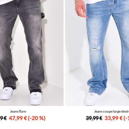
Jeans flare
Jeans coupe large dest
47,99 €
-20 %
33,99 €
-
9 €
39,99 €