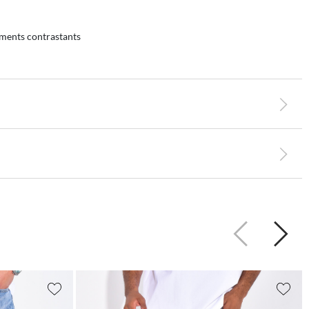
ements contrastants
Précédent
Suiva