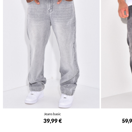
Jeans basic
39,99 €
59,9