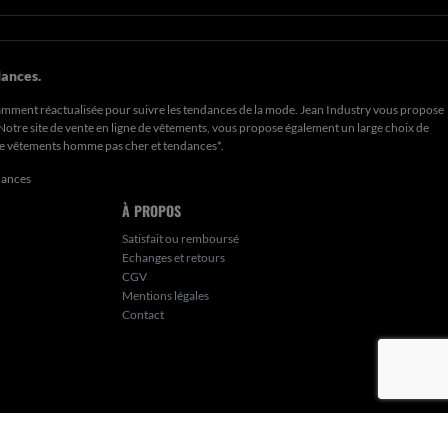
ances.
amment réactualisée pour suivre les tendances de la mode. Jean Industry vous propose
. Notre site de vente en ligne de vêtements, vous propose également un large choix de
de
vêtements homme pas cher et tendances*
.
dances
À PROPOS
Satisfait ou remboursé
Echanges et retours
CGV
Mentions légales
Contact