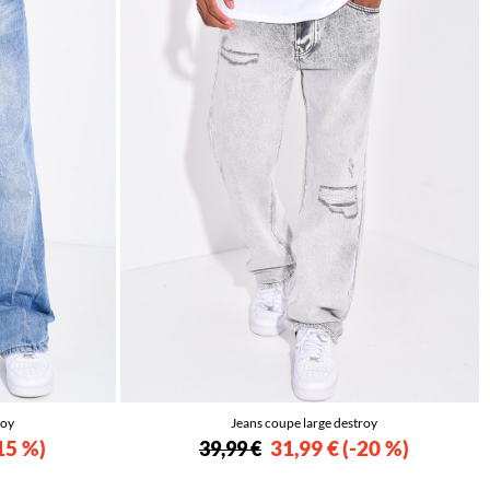
roy
Jeans coupe large destroy
15 %
31,99 €
-20 %
39,99 €