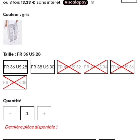
Couleur :
gris
Taille :
FR 36 US 28
FR 36 US 28
FR 38 US 30
FR 40 US 32
FR 44 US 34
FR 46 US 36
FR 48 US 38
Quantité
−
+
Dernière pièce disponible !