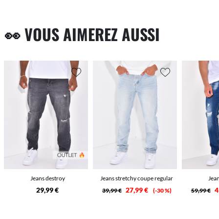
👀 VOUS AIMEREZ AUSSI
Jeans destroy
Jeans stretchy coupe regular
Jea
29,99 €
27,99 €
4
39,99 €
-30 %
59,99 €