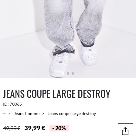
JEANS COUPE LARGE DESTROY
ID:
70065
...
Jeans homme
Jeans coupe large destroy
39,99 €
49,99 €
- 20%
Parta