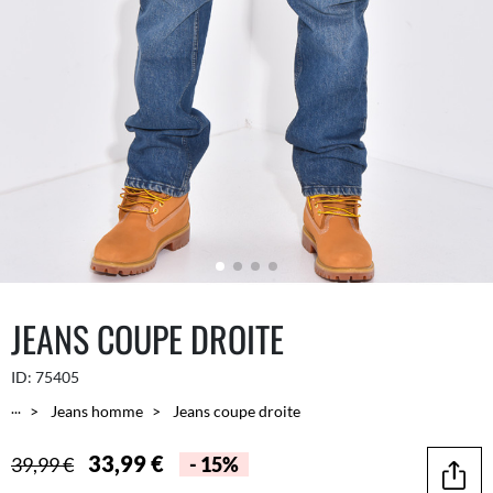
JEANS COUPE DROITE
ID:
75405
...
Jeans homme
Jeans coupe droite
33,99 €
39,99 €
- 15%
Parta