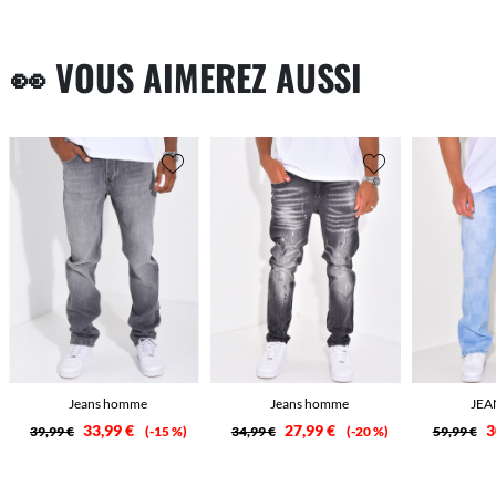
👀 VOUS AIMEREZ AUSSI
Jeans homme
Jeans homme
JEA
33,99 €
27,99 €
3
39,99 €
-15 %
34,99 €
-20 %
59,99 €