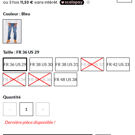
Couleur :
Bleu
Taille :
FR 36 US 29
FR 36 US 29
FR 38 US 30
FR 38 US 31
FR 40 US 32
FR 42 US 33
FR 44 US 34
FR 46 US 36
FR 48 US 38
Quantité
−
+
Dernière pièce disponible !