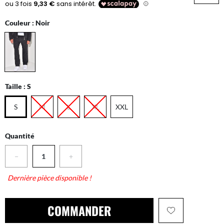
Couleur :
Noir
Taille :
S
S
M
L
XL
XXL
Quantité
−
+
Dernière pièce disponible !
COMMANDER