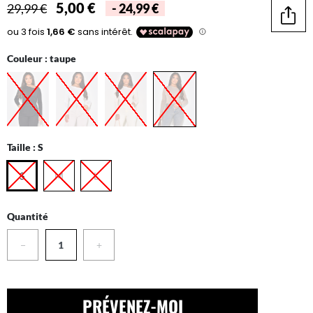
5,00 €
29,99 €
- 24,99 €
Parta
Couleur :
taupe
Taille :
S
S
M
L
Quantité
−
+
PRÉVENEZ-MOI