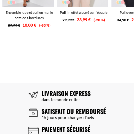
Ensemble jupe et pull en maille
Pull fin effet ajouré sur l'épaule
Pull over
côtelée à bordures
23,99 €
2
29,99 €
-20 %
34,90 €
10,00 €
59,99 €
-83 %
LIVRAISON EXPRESS
dans le monde entier
SATISFAIT OU REMBOURSÉ
15 jours pour changer d’avis
PAIEMENT SÉCURISÉ