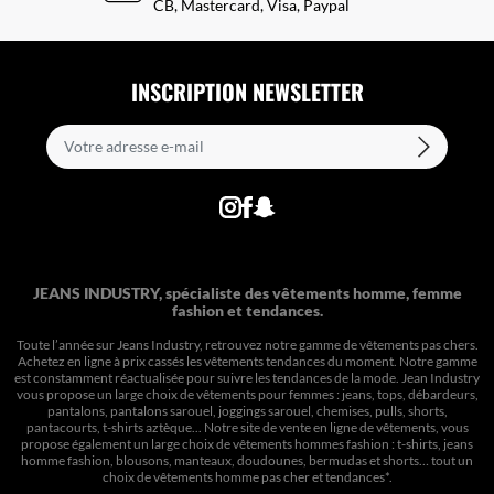
CB, Mastercard, Visa, Paypal
INSCRIPTION NEWSLETTER
JEANS INDUSTRY, spécialiste des vêtements homme, femme
fashion et tendances.
Toute l’année sur Jeans Industry, retrouvez notre gamme de vêtements pas chers.
Achetez en ligne à prix cassés les vêtements tendances du moment. Notre gamme
est constamment réactualisée pour suivre les tendances de la mode. Jean Industry
vous propose un large choix de vêtements pour femmes : jeans, tops, débardeurs,
pantalons, pantalons sarouel, joggings sarouel, chemises, pulls, shorts,
pantacourts, t-shirts aztèque... Notre site de vente en ligne de vêtements, vous
propose également un large choix de vêtements hommes fashion : t-shirts, jeans
homme fashion, blousons, manteaux, doudounes, bermudas et shorts… tout un
choix de
vêtements homme pas cher et tendances*
.