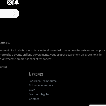
ances.
amment réactualisée pour suivre les tendances de la mode. Jean Industry vous propose
. Notre site de vente en ligne de vêtements, vous propose également un large choix de
de
vêtements homme pas cher et tendances*
.
dances
À PROPOS
Satisfait ou remboursé
Echanges et retours
CGV
Mentions légales
Contact