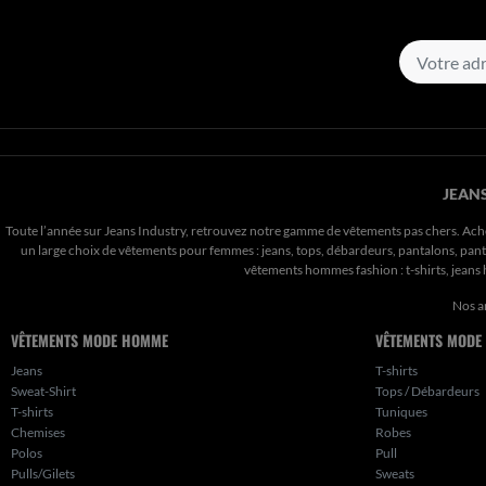
JEANS
Toute l’année sur Jeans Industry, retrouvez notre gamme de vêtements pas chers. Ach
un large choix de vêtements pour femmes : jeans, tops, débardeurs, pantalons, pantal
vêtements hommes fashion : t-shirts, jean
Nos a
VÊTEMENTS MODE HOMME
VÊTEMENTS MODE
Jeans
T-shirts
Sweat-Shirt
Tops / Débardeurs
T-shirts
Tuniques
Chemises
Robes
Polos
Pull
Pulls/Gilets
Sweats