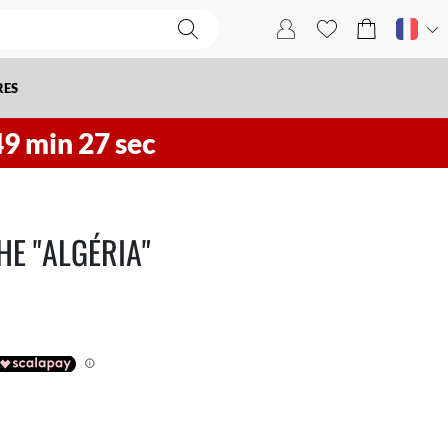
RES
49
min
26
sec
E "ALGÉRIA"