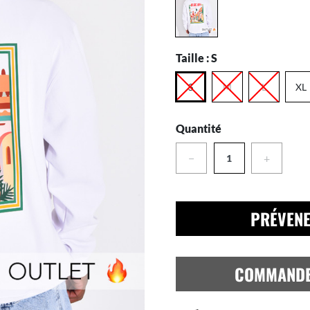
Taille :
S
S
M
L
XL
Quantité
−
+
PRÉVENE
COMMAND