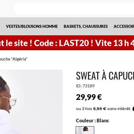
VESTES/BLOUSONS HOMME
BASKETS, CHAUSSURES
ACCESSOI
 le site !
Code : LAST20 ! Vite
13
h
puche "Algéria"
SWEAT À CAPUCH
ID:
73189
29,99 €
Couleur :
Blanc