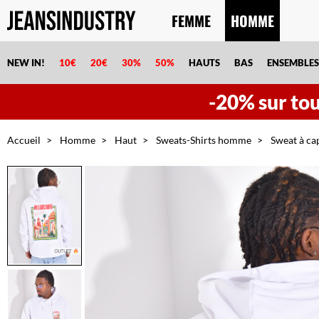
FEMME
HOMME
NEW IN!
10€
20€
30%
50%
HAUTS
BAS
ENSEMBLES
-20% sur tout
Accueil
Homme
Haut
Sweats-Shirts homme
Sweat à ca