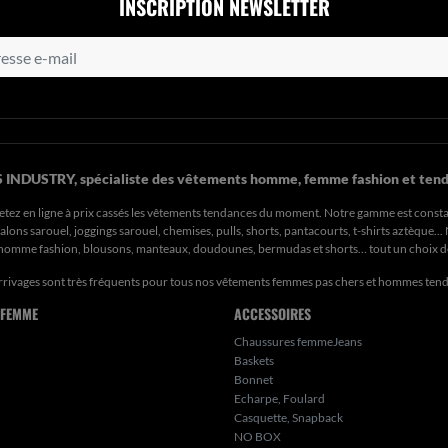
INSCRIPTION NEWSLETTER
 INDUSTRY, spécialiste des vêtements homme, femme fashion et tend
etez en ligne à prix cassés les vêtements tendances du moment. Notre gamme est const
ons sarouel, joggings sarouel, chemises, pulls, shorts, pantacourts, t-shirts aztèque..
s homme fashion, blousons, manteaux, doudounes, bermudas et shorts… tout un choix 
rrivages sont très fréquents pour tous nos
vêtements femmes pas chers
et hommes ten
 FEMME
ACCESSOIRES
Chaussures femmeJeans
Baskets
Bonnet
Echarpe, Foulard
Casquette, Snapback
NO BOX